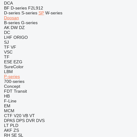
DCA
BF
D-series
F2L912
D-series
S-series
SP
W-series
Doosan
B-series
G-series
AK
DW
DZ
DC
LHF
ORIGO
SJ
TF
VF
VSC
TF
ESE
EZG
SureColor
LBM
P-series
700-series
Concept
FDT
Transit
HB
F-Line
EM
MCM
CTF
V20
VB
VT
DPAS
DPS
DVR
DVS
LT
PLD
AKF
ZS
RH
SE
SL