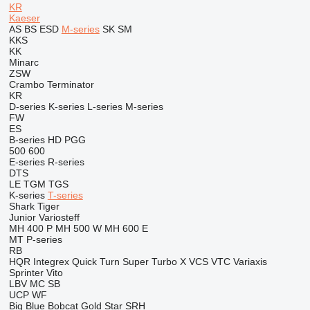
KR
Kaeser
AS
BS
ESD
M-series
SK
SM
KKS
KK
Minarc
ZSW
Crambo
Terminator
KR
D-series
K-series
L-series
M-series
FW
ES
B-series
HD
PGG
500
600
E-series
R-series
DTS
LE
TGM
TGS
K-series
T-series
Shark
Tiger
Junior
Variosteff
MH 400 P
MH 500 W
MH 600 E
MT
P-series
RB
HQR
Integrex
Quick Turn
Super Turbo X
VCS
VTC
Variaxis
Sprinter
Vito
LBV
MC
SB
UCP
WF
Big Blue
Bobcat
Gold Star
SRH