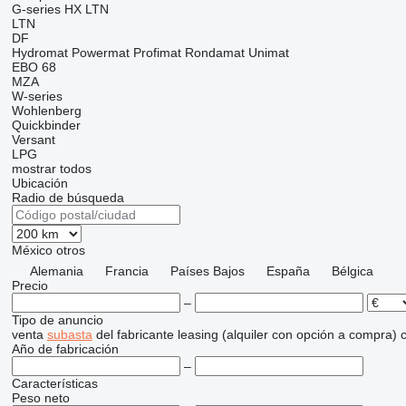
G-series
HX
LTN
LTN
DF
Hydromat
Powermat
Profimat
Rondamat
Unimat
EBO 68
MZA
W-series
Wohlenberg
Quickbinder
Versant
LPG
mostrar todos
Ubicación
Radio de búsqueda
México
otros
Alemania
Francia
Países Bajos
España
Bélgica
Precio
–
Tipo de anuncio
venta
subasta
del fabricante
leasing (alquiler con opción a compra)
c
Año de fabricación
–
Características
Peso neto