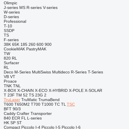
Olimpic
J-series
MS
R-series
V-series
W-series
D-series
Professional
T-10
SSDP
TS
F-series
38K
65K
185
260
600
900
CookieMAK
PastryMAK
TW
820
RL
Surfacer
RL
Deco
M-Series
MultiSwiss
Multideco
R-Series
T-Series
VB
VT
Proace
TNK
TNL
X-BOX
X-CHAIN
X-ECO
X-HYBRID
X-POLE
X-SOLAR
T 23F
TM 52
TS 23G 2
TruLaser
TruMatic
TrumaBend
T600
T650M2
T700
T1000
TC
TL
TSC
BFT 90/3
Caddy
Crafter
Transporter
840
ECR
FL
L-series
HK
SP
ST
Compact
Piccolo I-4
Piccolo I-5
Piccolo I-6