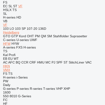
FS
EC
SL
ST
VF
HSLX
TS
SL
H-series
HD
VB
VF
103 LO
103 SP
107-20
136D
Heidelberg
GTO
GTP
Kord
OHT
PM
QM
SM
Stahlfolder
Suprasetter
C-series
U-series
UWF
HFW
HYW
A-series
FXS
H-series
TS
Kal
Profi
EB
EU
WT
AC
AFC
BQ
CCR
CRF
HMU
MC
PJ
SPF
ST
StitchLiner
VAC
HKN
VMX
FS
TS
H-series
i-Series
PW
Daily
G-series
P-series
R-series
T-series
VHP
XHP
1600
550
8010
G-Series
FC
HF