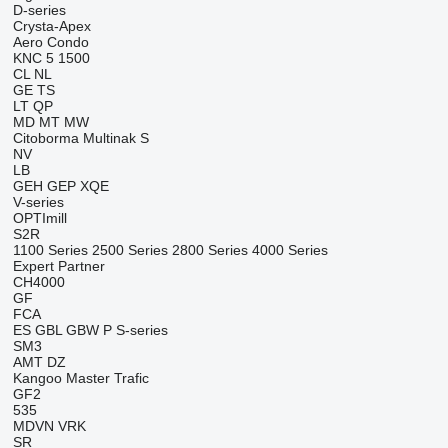
D-series
Crysta-Apex
Aero
Condo
KNC 5 1500
CL
NL
GE
TS
LT
QP
MD
MT
MW
Citoborma
Multinak S
NV
LB
GEH
GEP
XQE
V-series
OPTImill
S2R
1100 Series
2500 Series
2800 Series
4000 Series
Expert
Partner
CH4000
GF
FCA
ES
GBL
GBW
P
S-series
SM3
AMT
DZ
Kangoo
Master
Trafic
GF2
535
MDVN
VRK
SR