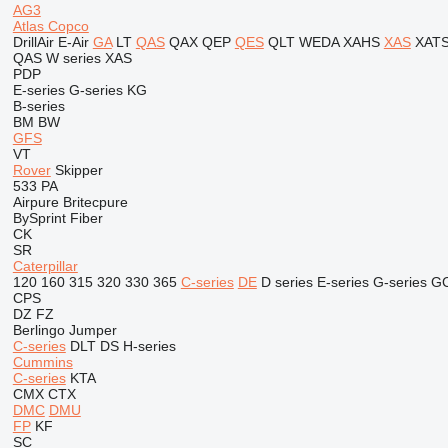
AG3
Atlas Copco
DrillAir
E-Air
GA
LT
QAS
QAX
QEP
QES
QLT
WEDA
XAHS
XAS
XAT
QAS
W series
XAS
PDP
E-series
G-series
KG
B-series
BM
BW
GFS
VT
Rover
Skipper
533
PA
Airpure
Britecpure
BySprint Fiber
CK
SR
Caterpillar
120
160
315
320
330
365
C-series
DE
D series
E-series
G-series
G
CPS
DZ
FZ
Berlingo
Jumper
C-series
DLT
DS
H-series
Cummins
C-series
KTA
CMX
CTX
DMC
DMU
FP
KF
SC