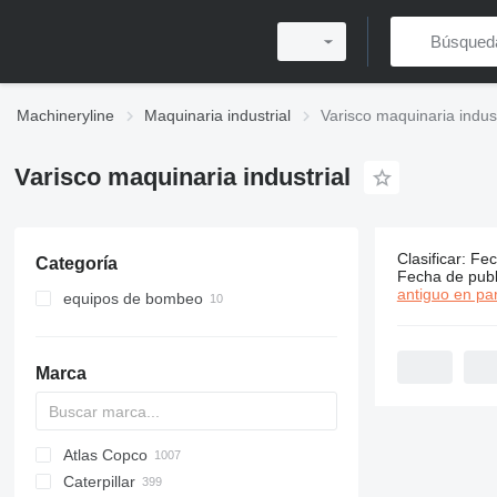
Machineryline
Maquinaria industrial
Varisco maquinaria indust
Varisco maquinaria industrial
Clasificar
:
Fec
Categoría
10 anuncio
Fecha de publ
antiguo en par
equipos de bombeo
motobombas
bombas industriales
Marca
Atlas Copco
PDS
APD
AB
Ensis
VZ
AG3
Caterpillar
Pega
DrillAir
QAS
PDP
E-series
B-series
BM
GFS
VT
Rover
PA
Airpure
BySprint Fiber
CK
SR