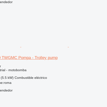
vendedor
80 TWGMC Pompa - Trolley pump
r
trial - motobomba
 (5.5 kW)
Combustible
eléctrico
one:roma
vendedor