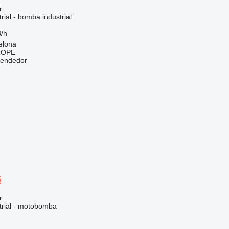
r
rial - bomba industrial
/h
elona
ROPE
vendedor
5
r
trial - motobomba