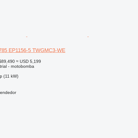
10785 EP1156-5 TWGMC3-WE
$89,490
≈ USD 5,199
trial - motobomba
p (11 kW)
vendedor