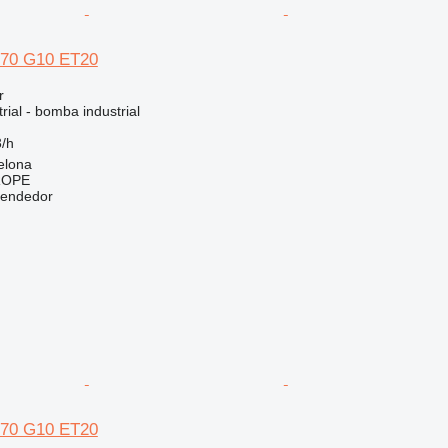
170 G10 ET20
r
rial - bomba industrial
/h
elona
ROPE
vendedor
170 G10 ET20