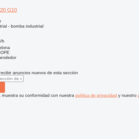
120 G10
r
rial - bomba industrial
/h
elona
ROPE
vendedor
recibir anuncios nuevos de esta sección
uí, muestra su conformidad con nuestra
política de privacidad
y nuestro