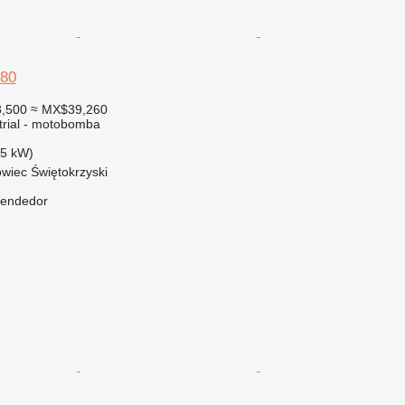
180
8,500
≈ MX$39,260
trial - motobomba
(5 kW)
owiec Świętokrzyski
vendedor