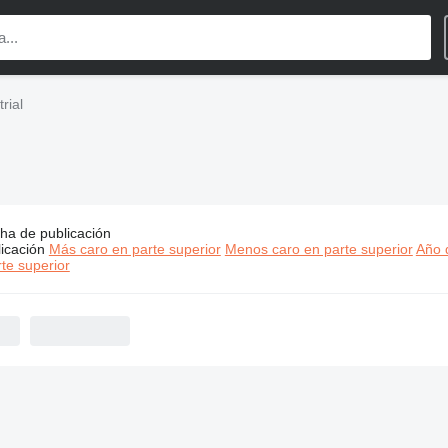
rial
ha de publicación
s:
Varisco maquinaria industrial
icación
Más caro en parte superior
Menos caro en parte superior
Año d
te superior