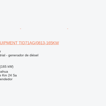
UIPMENT TID71AG/0813-165KW
r
rial - generador de diésel
(165 kW)
uahua
e Km 24 Sa
vendedor