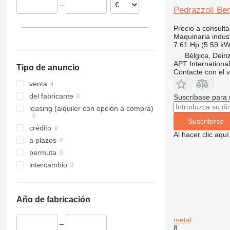
–
Pedrazzoli Be
Precio a consulta
Maquinaria indust
7.61 Hp (5.59 kW
Bélgica, Dein
APT International
Tipo de anuncio
Contacte con el 
venta
del fabricante
Suscríbase para 
leasing (alquiler con opción a compra)
Suscribirse
crédito
Al hacer clic aq
a plazos
permuta
intercambio
Año de fabricación
metal
–
8