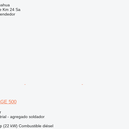
uahua
e Km 24 Sa
vendedor
AGE 500
r
rial - agregado soldador
p (22 kW)
Combustible
diésel