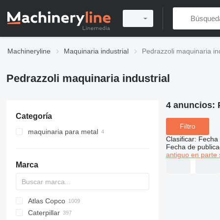
Machineryline
Maquinaria industrial
Pedrazzoli maquinaria ind
Pedrazzoli maquinaria industrial
4 anuncios:
Categoría
Filtro
maquinaria para metal
Clasificar
:
Fecha 
sierras circulares para corte de
Fecha de publica
metal
antiguo en parte 
curvadoras de tubos
Marca
Atlas Copco
PDS
APD
AB
Ensis
VZ
AG3
Caterpillar
Pega
DrillAir
QAS
PDP
E-series
B-series
BM
GFS
VT
Rover
533
Airpure
BySprint Fiber
CK
SR