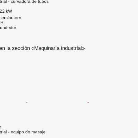
rial - curvadora de tubos
22 kW
serslautern
bH
vendedor
n la sección «Maquinaria industrial»
r
rial - equipo de masaje