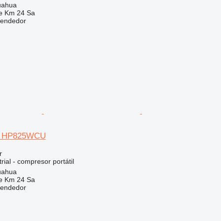
uahua
e Km 24 Sa
vendedor
nd HP825WCU
r
rial - compresor portátil
uahua
e Km 24 Sa
vendedor