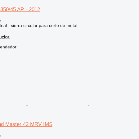
 350/45 AP - 2012
r
ial - sierra circular para corte de metal
uzica
vendedor
nd Master 42 MRV IMS
r