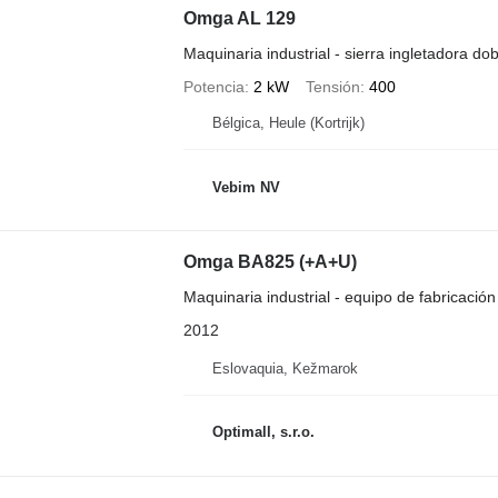
Omga AL 129
Maquinaria industrial - sierra ingletadora dob
Potencia
2 kW
Tensión
400
Bélgica, Heule (Kortrijk)
Vebim NV
Omga BA825 (+A+U)
Maquinaria industrial - equipo de fabricació
2012
Eslovaquia, Kežmarok
Optimall, s.r.o.