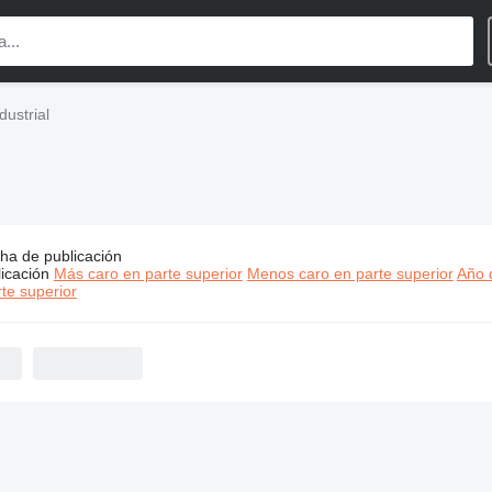
ustrial
ha de publicación
s:
Manroland maquinaria industrial
icación
Más caro en parte superior
Menos caro en parte superior
Año d
te superior