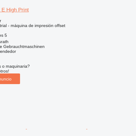
 E High Print
r
rial - máquina de impresión offset
es
5
srath
he Gebrauchtmaschinen
vendedor
s o maquinaria?
tros!
nuncio