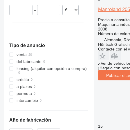
Manroland 205
–
Precio a consulta
Maquinaria indust
2008
Número de color
Alemania, Rö
Höntsch Grafisc
Tipo de anuncio
Contacte con el 
venta
del fabricante
¿Vende vehículo
¡Hagalo con noso
leasing (alquiler con opción a compra)
Publicar el a
crédito
a plazos
permuta
intercambio
Año de fabricación
15