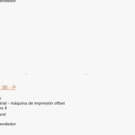
vendedor
 3B - P
r
rial - máquina de impresión offset
es
4
rst
vendedor