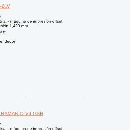
-6LV
r
rial - máquina de impresión offset
esión
1,420 mm
rst
vendedor
LTRAMAN O-VII GSH
r
rial - máquina de impresión offset