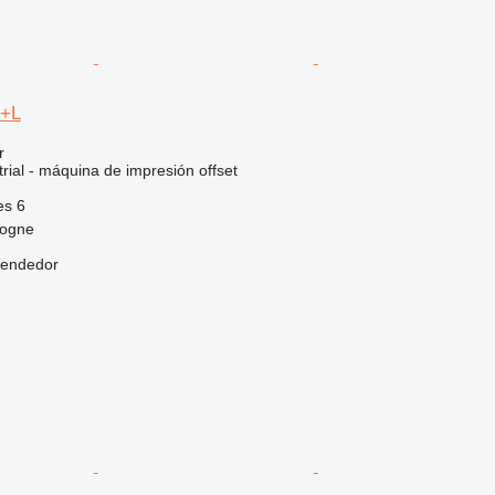
6+L
r
rial - máquina de impresión offset
es
6
logne
vendedor