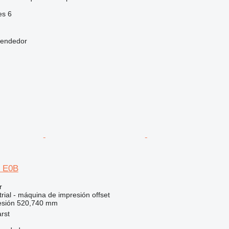
es
6
vendedor
5 E0B
r
rial - máquina de impresión offset
esión
520,740 mm
rst