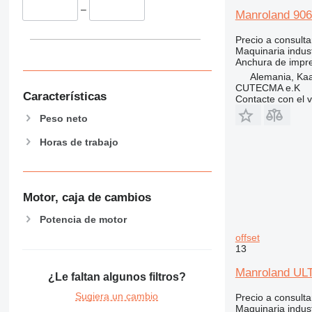
–
Manroland 906
Precio a consulta
Maquinaria indust
Anchura de impr
Alemania, Kaa
CUTECMA e.K
Características
Contacte con el 
Peso neto
Horas de trabajo
Motor, caja de cambios
Potencia de motor
offset
13
Manroland U
¿Le faltan algunos filtros?
Sugiera un cambio
Precio a consulta
Maquinaria indust