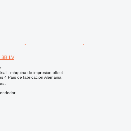
 3B LV
r
rial - máquina de impresión offset
es
4
País de fabricación
Alemania
rst
vendedor