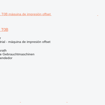
1 T0B
r
rial - máquina de impresión offset
srath
he Gebrauchtmaschinen
vendedor