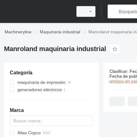
Machineryline
Maquinaria industrial
Manroland maquinaria ind
Manroland maquinaria industrial
Clasificar
:
Fec
Categoría
20 anuncio
Fecha de publ
antiguo en par
maquinaria de impresión
generadores eléctricos
máquinas de impresión offset
máquinas de postimpresión
generadores de gas
preimpresiones
máquinas perforadoras de
papel
Marca
software
Atlas Copco
PDS
APD
AB
Ensis
VZ
AG3