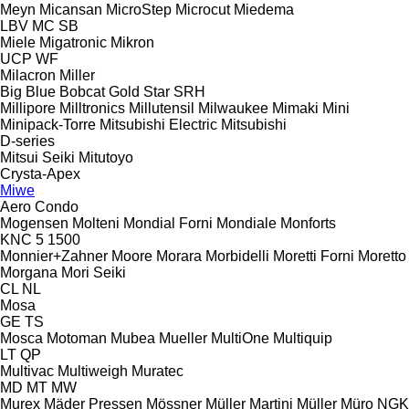
Meyn
Micansan
MicroStep
Microcut
Miedema
LBV
MC
SB
Miele
Migatronic
Mikron
UCP
WF
Milacron
Miller
Big Blue
Bobcat
Gold Star
SRH
Millipore
Milltronics
Millutensil
Milwaukee
Mimaki
Mini
Minipack-Torre
Mitsubishi Electric
Mitsubishi
D-series
Mitsui Seiki
Mitutoyo
Crysta-Apex
Miwe
Aero
Condo
Mogensen
Molteni
Mondial Forni
Mondiale
Monforts
KNC 5 1500
Monnier+Zahner
Moore
Morara
Morbidelli
Moretti Forni
Moretto
Morgana
Mori Seiki
CL
NL
Mosa
GE
TS
Mosca
Motoman
Mubea
Mueller
MultiOne
Multiquip
LT
QP
Multivac
Multiweigh
Muratec
MD
MT
MW
Murex
Mäder Pressen
Mössner
Müller Martini
Müller
Müro
NGK