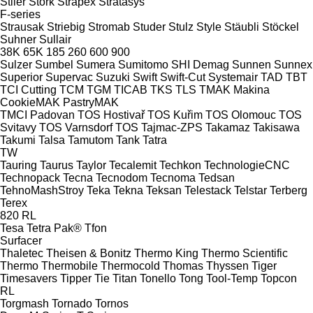
Stiler
Stork
Strapex
Stratasys
F-series
Strausak
Striebig
Stromab
Studer
Stulz
Style
Stäubli
Stöckel
Suhner
Sullair
38K
65K
185
260
600
900
Sulzer
Sumbel
Sumera
Sumitomo SHI Demag
Sunnen
Sunnex
Superior
Supervac
Suzuki
Swift
Swift-Cut
Systemair
TAD
TBT
TCI Cutting
TCM
TGM
TICAB
TKS
TLS
TMAK Makina
CookieMAK
PastryMAK
TMCI Padovan
TOS Hostivař
TOS Kuřim
TOS Olomouc
TOS
Svitavy
TOS Varnsdorf
TOS
Tajmac-ZPS
Takamaz
Takisawa
Takumi
Talsa
Tamutom
Tank
Tatra
TW
Tauring
Taurus
Taylor
Tecalemit
Techkon
TechnologieCNC
Technopack
Tecna
Tecnodom
Tecnoma
Tedsan
TehnoMashStroy
Teka
Tekna
Teksan
Telestack
Telstar
Terberg
Terex
820
RL
Tesa
Tetra Pak®
Tfon
Surfacer
Thaletec
Theisen & Bonitz
Thermo King
Thermo Scientific
Thermo
Thermobile
Thermocold
Thomas
Thyssen
Tiger
Timesavers
Tipper Tie
Titan
Tonello
Tong
Tool-Temp
Topcon
RL
Torgmash
Tornado
Tornos