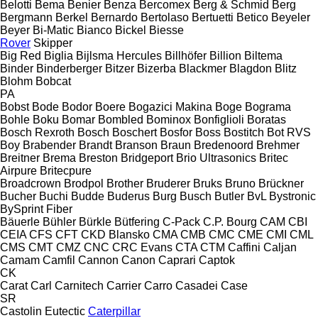
Belotti
Bema
Benier
Benza
Bercomex
Berg & Schmid
Berg
Bergmann
Berkel
Bernardo
Bertolaso
Bertuetti
Betico
Beyeler
Beyer
Bi-Matic
Bianco
Bickel
Biesse
Rover
Skipper
Big Red
Biglia
Bijlsma Hercules
Billhöfer
Billion
Biltema
Binder
Binderberger
Bitzer
Bizerba
Blackmer
Blagdon
Blitz
Blohm
Bobcat
PA
Bobst
Bode
Bodor
Boere
Bogazici Makina
Boge
Bograma
Bohle
Boku
Bomar
Bombled
Bominox
Bonfiglioli
Boratas
Bosch Rexroth
Bosch
Boschert
Bosfor
Boss
Bostitch
Bot RVS
Boy
Brabender
Brandt
Branson
Braun
Bredenoord
Brehmer
Breitner
Brema
Breston
Bridgeport
Brio Ultrasonics
Britec
Airpure
Britecpure
Broadcrown
Brodpol
Brother
Bruderer
Bruks
Bruno
Brückner
Bucher
Buchi
Budde
Buderus
Burg
Busch
Butler
BvL
Bystronic
BySprint Fiber
Bäuerle
Bühler
Bürkle
Bütfering
C-Pack
C.P. Bourg
CAM
CBI
CEIA
CFS
CFT
CKD Blansko
CMA
CMB
CMC
CME
CMI
CML
CMS
CMT
CMZ
CNC
CRC Evans
CTA
CTM
Caffini
Caljan
Camam
Camfil
Cannon
Canon
Caprari
Captok
CK
Carat
Carl
Carnitech
Carrier
Carro
Casadei
Case
SR
Castolin Eutectic
Caterpillar