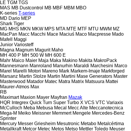
LE
TGM
TGS
MAS
MB Dustcontrol
MB
MBF
MBM
MBO
K-series
T-series
MD Dario
MEP
Shark
Tiger
MG
MHS
MKN
MKW
MPS
MTA
MTE
MTF
MTU
MWM
MZ
MacPan
Macc
Macchi
Mace
Maciuś
Maco
Macpresse
Mado
Mafell
Maggi
Junior
Variosteff
Magna
Magnum
Magurit
Maho
MH 400 P
MH 500 W
MH 600 E
Mahr
Maico
Maier
Maja
Maka
Makino
Makita
MakroPack
Mannesmann
Manroland
Manurhin
Maraldi
Marchesini
Marco
Marel
Marelli Motori
Mareno
Mark
Markem-Imaje
Markforged
Marsanz
Martin Stolze
Martin
Martini
Mase Generators
Master
Masterwood
Matador
Matec
Matra
Matrix
Matsuura
Mattei
Maurer-Atmos
Max
RB
Maximart
Maxion
Mayer
Mayfran
Mazak
HQR
Integrex
Quick Turn
Super Turbo X
VCS
VTC
Variaxis
McCulloch
Meba
Mebusa
Mecal
Mecc Alte
Meccanotecnica
Mega-M
Meiko
Meissner
Memmert
Mengele
Mercedes-Benz
Sprinter
Mercury
Messer Griesheim
Mesutronic
Metabo
Metalcértima
Metallkraft
Metcor
Metec
Metos
Metso
Mettler Toledo
Meuser