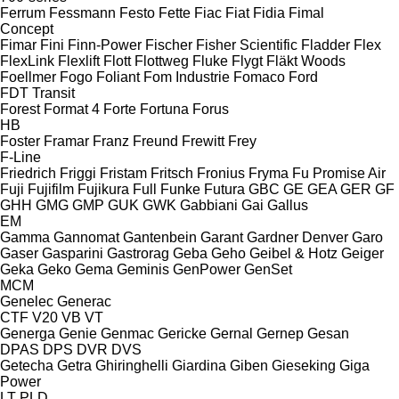
Ferrum
Fessmann
Festo
Fette
Fiac
Fiat
Fidia
Fimal
Concept
Fimar
Fini
Finn-Power
Fischer
Fisher Scientific
Fladder
Flex
FlexLink
Flexlift
Flott
Flottweg
Fluke
Flygt
Fläkt Woods
Foellmer
Fogo
Foliant
Fom Industrie
Fomaco
Ford
FDT
Transit
Forest
Format 4
Forte
Fortuna
Forus
HB
Foster
Framar
Franz
Freund
Frewitt
Frey
F-Line
Friedrich
Friggi
Fristam
Fritsch
Fronius
Fryma
Fu Promise Air
Fuji
Fujifilm
Fujikura
Full
Funke
Futura
GBC
GE
GEA
GER
GF
GHH
GMG
GMP
GUK
GWK
Gabbiani
Gai
Gallus
EM
Gamma
Gannomat
Gantenbein
Garant
Gardner Denver
Garo
Gaser
Gasparini
Gastrorag
Geba
Geho
Geibel & Hotz
Geiger
Geka
Geko
Gema
Geminis
GenPower
GenSet
MCM
Genelec
Generac
CTF
V20
VB
VT
Generga
Genie
Genmac
Gericke
Gernal
Gernep
Gesan
DPAS
DPS
DVR
DVS
Getecha
Getra
Ghiringhelli
Giardina
Giben
Gieseking
Giga
Power
LT
PLD