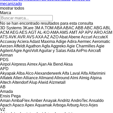
mecanizado
mostrar todos
Marca
No se han encontrado resultados para esta consulta
3D Systems
3Kare
3M
A.TOM
ABA
ABAC
ABB
ABC
ABG
ABL
ACM
AEG
AES
AGT
AL-KO
AMA
AMS
AMT
AP
APV
ARO
ASM
ATS
AVK
AVR
AVS
AXA
AZ
AZO
Abat
Abene
Accurl
AccuteX
Accuway
Aciera
Adast Maxima
Adige
Adira
Aermec
Aeromatic
Aerzen
Affeldt
Agathon
Agfa
Aggreko
Agie Charmilles
Agie
Agilent
Agre
AgroVolt
Aguilar y Salas
Aida
AirPro
Aircraft
Airman
PDS
Airpol
Airpress
Airrex
Ajan
Ak Bend
Aksa
APD
Akyapak
Alba
Alco
Alexanderwerk
Alfa Laval
Alfa
Alfarimini
Alfatek
Allen
Alliance
Allmand
Allround
Almi
Almig
Alpina
Altech
Altendorf
Alup
Alwid
Alzmetall
AB
Amada
Ensis
Pega
Aman
AmbaFlex
Amber
Anayak
Andritz
AndroTec
Ansaldo
Apach
Apaco
Apex
Aquamak
Arboga
Arburg
Arco
Arjes
VZ