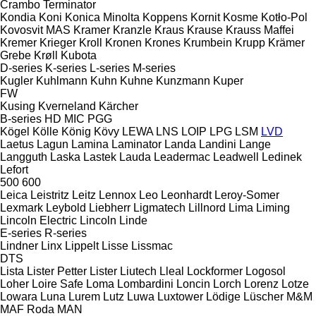
Crambo
Terminator
Kondia
Koni
Konica Minolta
Koppens
Kornit
Kosme
Kotło-Pol
Kovosvit MAS
Kramer
Kranzle
Kraus
Krause
Krauss Maffei
Kremer
Krieger
Kroll
Kronen
Krones
Krumbein
Krupp
Krämer
Grebe
Krøll
Kubota
D-series
K-series
L-series
M-series
Kugler
Kuhlmann
Kuhn
Kuhne
Kunzmann
Kuper
FW
Kusing
Kverneland
Kärcher
B-series
HD
MIC
PGG
Kögel
Kölle
König
Kövy
LEWA
LNS
LOIP
LPG
LSM
LVD
Laetus
Lagun
Lamina
Laminator
Landa
Landini
Lange
Langguth
Laska
Lastek
Lauda
Leadermac
Leadwell
Ledinek
Lefort
500
600
Leica
Leistritz
Leitz
Lennox
Leo
Leonhardt
Leroy-Somer
Lexmark
Leybold
Liebherr
Ligmatech
Lillnord
Lima
Liming
Lincoln Electric
Lincoln
Linde
E-series
R-series
Lindner
Linx
Lippelt
Lisse
Lissmac
DTS
Lista
Lister Petter
Lister
Liutech
Lleal
Lockformer
Logosol
Loher
Loire Safe
Loma
Lombardini
Loncin
Lorch
Lorenz
Lotze
Lowara
Luna
Lurem
Lutz
Luwa
Luxtower
Lödige
Lüscher
M&M
MAF Roda
MAN