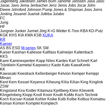
Jagenberg
Jakobsen
James Burn
Janome
Janssen
Jasa
Jasic
Javac
Javo
Jema
Jenbacher
Jenz
Jeros
Jobs
Jocar
John
Deere
Johnford
Johnson Pump
Jones & Shipman
Joos
Jorns
Josting
Jouanel
Juaristi
Jufeba
Julabo
FC
Jung
HF
Jungner
Junker
Jurmet
Jörg
K+G Wetter
K-Tron
KBA
KD-Putz
KGK
KHS
KIA
KMA
KSB
KUKA
KR
Kaeser
AS
BS
ESD
M-series
SK
SM
Kaiser
Kaishan
Kallesoe
Kallfass
Kalmeijer
Kaltenbach
KKS
Kami
Kaminexperten
Kapp Niles
Kardex
Karl Schnell
Karl
Tränklein
Karmetal
Karpowicz
Kasto
Kato
KawaKenki
KK
Kawasaki
Keestrack
Kellenberger
Kelvion
Kemper
Kemppi
Minarc
Kent
Kern
Kessel
Keyence
Kiheung
Kilia
Kilian
King
Kinglink
ZSW
Kingsland
Kira
Kistler
Kitamura
Kjellberg
Klein
Klieverik
Klingelnberg
Klopp
Knoll
Knorr
Knuth
KoMo
Koch Technik
Koch
Kocsan
Kodak
Kohler
Koike
Kolb
Kolbe
Kolbus
Komatsu
Komax
Komori
Komplet
Komptech