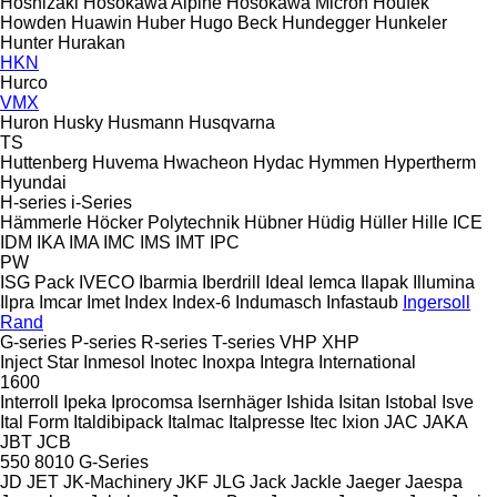
Hoshizaki
Hosokawa Alpine
Hosokawa Micron
Houfek
Howden
Huawin
Huber
Hugo Beck
Hundegger
Hunkeler
Hunter
Hurakan
HKN
Hurco
VMX
Huron
Husky
Husmann
Husqvarna
TS
Huttenberg
Huvema
Hwacheon
Hydac
Hymmen
Hypertherm
Hyundai
H-series
i-Series
Hämmerle
Höcker Polytechnik
Hübner
Hüdig
Hüller Hille
ICE
IDM
IKA
IMA
IMC
IMS
IMT
IPC
PW
ISG Pack
IVECO
Ibarmia
Iberdrill
Ideal
Iemca
Ilapak
Illumina
Ilpra
Imcar
Imet
Index
Index-6
Indumasch
Infastaub
Ingersoll
Rand
G-series
P-series
R-series
T-series
VHP
XHP
Inject Star
Inmesol
Inotec
Inoxpa
Integra
International
1600
Interroll
Ipeka
Iprocomsa
Isernhäger
Ishida
Isitan
Istobal
Isve
Ital Form
Italdibipack
Italmac
Italpresse
Itec
Ixion
JAC
JAKA
JBT
JCB
550
8010
G-Series
JD
JET
JK-Machinery
JKF
JLG
Jack
Jackle
Jaeger
Jaespa