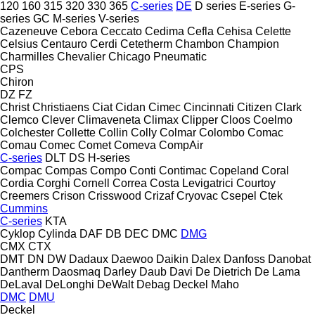
120
160
315
320
330
365
C-series
DE
D series
E-series
G-
series
GC
M-series
V-series
Cazeneuve
Cebora
Ceccato
Cedima
Cefla
Cehisa
Celette
Celsius
Centauro
Cerdi
Cetetherm
Chambon
Champion
Charmilles
Chevalier
Chicago Pneumatic
CPS
Chiron
DZ
FZ
Christ
Christiaens
Ciat
Cidan
Cimec
Cincinnati
Citizen
Clark
Clemco
Clever
Climaveneta
Climax
Clipper
Cloos
Coelmo
Colchester
Collette
Collin
Colly
Colmar
Colombo
Comac
Comau
Comec
Comet
Comeva
CompAir
C-series
DLT
DS
H-series
Compac
Compas
Compo
Conti
Contimac
Copeland
Coral
Cordia
Corghi
Cornell
Correa
Costa Levigatrici
Courtoy
Creemers
Crison
Crisswood
Crizaf
Cryovac
Csepel
Ctek
Cummins
C-series
KTA
Cyklop
Cylinda
DAF
DB
DEC
DMC
DMG
CMX
CTX
DMT
DN
DW
Dadaux
Daewoo
Daikin
Dalex
Danfoss
Danobat
Dantherm
Daosmaq
Darley
Daub
Davi
De Dietrich
De Lama
DeLaval
DeLonghi
DeWalt
Debag
Deckel Maho
DMC
DMU
Deckel