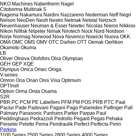
NKO Machines
Nabertherm
Nagel
Citoborma
Multinak S
Nagema
Nakamura
Nardini
Nazzareno
Nederman
Neff
Negri
Nelson
NeoDen
Neolt
Nestro
Netmak
Netstal
Netzsch
Neuenhauser
Neuman & Esser
Newtec
Nicolas
Nieros
Nikkiso
Nikon
Nilfisk
Nilpeter
Nimak
Nirotech
Nock
Nord
Nordson
Norje
Normag
Norwood
Nova
Novenco
Nowicki
Nuova
OKK
OMA
OMC
OMS
OMV
OTC Daihen
OTT
Oemak
Oerlikon
Okamoto
Okuma
LB
Oliver
Olnova
Olofsfors
Olsa
Olympian
GEH
GEP
XQE
Olympus
Omca
Omec
Omga
V-series
Omron
Ona
Onan
Onis Visa
Optimum
OPTImill
Option
Orma
Orsta
Osama
S2R
PBR
PC
PCM
PE Labellers
PFM
PM
POS
PRB
PTC
Paal
Pactur
Pade
Padovani
Pagani
Pago
Palamides
Palfinger
Pall
Palmary
Panasonic
Panhans
Parker
Parpas
Paul
Peddinghaus
Pedrazzoli
Pedrollo
Pegard
Pegas
Pehaka
Peiseler
Peletto
Pema
Pendraulik
Perfect
Perfecta
Perin
Perkins
1100 Series
2500 Series
2800 Series
4000 Series