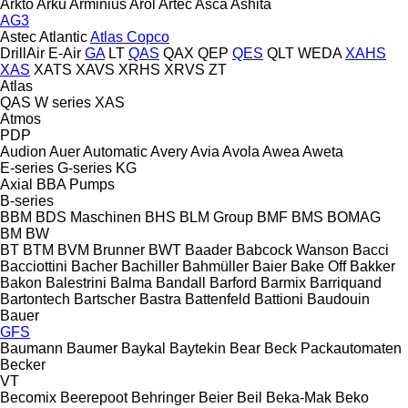
Arkto
Arku
Arminius
Arol
Artec
Asca
Ashita
AG3
Astec
Atlantic
Atlas Copco
DrillAir
E-Air
GA
LT
QAS
QAX
QEP
QES
QLT
WEDA
XAHS
XAS
XATS
XAVS
XRHS
XRVS
ZT
Atlas
QAS
W series
XAS
Atmos
PDP
Audion
Auer
Automatic
Avery
Avia
Avola
Awea
Aweta
E-series
G-series
KG
Axial
BBA Pumps
B-series
BBM
BDS Maschinen
BHS
BLM Group
BMF
BMS
BOMAG
BM
BW
BT
BTM
BVM Brunner
BWT
Baader
Babcock Wanson
Bacci
Bacciottini
Bacher
Bachiller
Bahmüller
Baier
Bake Off
Bakker
Bakon
Balestrini
Balma
Bandall
Barford
Barmix
Barriquand
Bartontech
Bartscher
Bastra
Battenfeld
Battioni
Baudouin
Bauer
GFS
Baumann
Baumer
Baykal
Baytekin
Bear
Beck Packautomaten
Becker
VT
Becomix
Beerepoot
Behringer
Beier
Beil
Beka-Mak
Beko