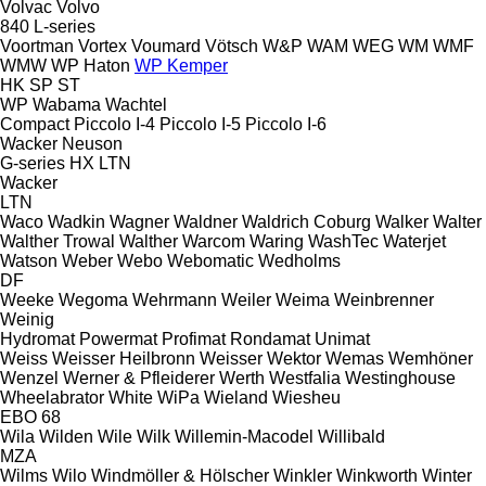
Volvac
Volvo
840
L-series
Voortman
Vortex
Voumard
Vötsch
W&P
WAM
WEG
WM
WMF
WMW
WP Haton
WP Kemper
HK
SP
ST
WP
Wabama
Wachtel
Compact
Piccolo I-4
Piccolo I-5
Piccolo I-6
Wacker Neuson
G-series
HX
LTN
Wacker
LTN
Waco
Wadkin
Wagner
Waldner
Waldrich Coburg
Walker
Walter
Walther Trowal
Walther
Warcom
Waring
WashTec
Waterjet
Watson
Weber
Webo
Webomatic
Wedholms
DF
Weeke
Wegoma
Wehrmann
Weiler
Weima
Weinbrenner
Weinig
Hydromat
Powermat
Profimat
Rondamat
Unimat
Weiss
Weisser Heilbronn
Weisser
Wektor
Wemas
Wemhöner
Wenzel
Werner & Pfleiderer
Werth
Westfalia
Westinghouse
Wheelabrator
White
WiPa
Wieland
Wiesheu
EBO 68
Wila
Wilden
Wile
Wilk
Willemin-Macodel
Willibald
MZA
Wilms
Wilo
Windmöller & Hölscher
Winkler
Winkworth
Winter