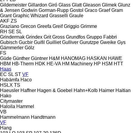
Gildemeister
Gillardon
Giró
Glass
Glatt
Gleason
Glimek
Glunz
& Jensen
Godwin
Gorman-Rupp
Gostol
Graco
Graef
Gram
Grant
Graphic Whizard
Grasselli
Graule
AKF
ZS
Graziano
Grecon
Greefa
Greif
Griggio
Grimme
RH
SE
SL
Grindermak
Grindex
Grit
Gross
Grundfos
Gruppo Fabbri
Gubisch
Gucbir
Guifil
Guilliet
Gulliver
Gurutzpe
Gweike
Gys
Gämmerler
Gölz
FS
Güde
Günther
Güntner
H&M
HANOMAG
HASKAN
HAWE
HBM
HB‑Therm
HDK
HE-VA
HM Machinery
HP
HSM
HTT
Haas
EC
SL
ST
VF
Habämfa
Haco
HSLX
TS
Haeusler
Haffner
Hagen & Goebel
Hahn+Kolb
Haimer
Haitian
Hako
Citymaster
Haloila
Hammel
VB
Hammelmann
Handtmann
VF
Hang