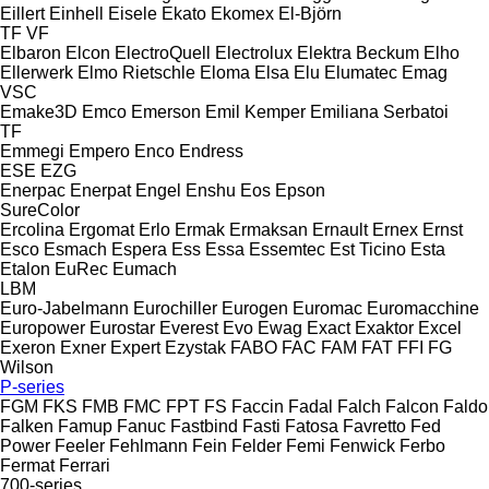
Eillert
Einhell
Eisele
Ekato
Ekomex
El-Björn
TF
VF
Elbaron
Elcon
ElectroQuell
Electrolux
Elektra Beckum
Elho
Ellerwerk
Elmo Rietschle
Eloma
Elsa
Elu
Elumatec
Emag
VSC
Emake3D
Emco
Emerson
Emil Kemper
Emiliana Serbatoi
TF
Emmegi
Empero
Enco
Endress
ESE
EZG
Enerpac
Enerpat
Engel
Enshu
Eos
Epson
SureColor
Ercolina
Ergomat
Erlo
Ermak
Ermaksan
Ernault
Ernex
Ernst
Esco
Esmach
Espera
Ess
Essa
Essemtec
Est Ticino
Esta
Etalon
EuRec
Eumach
LBM
Euro-Jabelmann
Eurochiller
Eurogen
Euromac
Euromacchine
Europower
Eurostar
Everest
Evo
Ewag
Exact
Exaktor
Excel
Exeron
Exner
Expert
Ezystak
FABO
FAC
FAM
FAT
FFI
FG
Wilson
P-series
FGM
FKS
FMB
FMC
FPT
FS
Faccin
Fadal
Falch
Falcon
Faldo
Falken
Famup
Fanuc
Fastbind
Fasti
Fatosa
Favretto
Fed
Power
Feeler
Fehlmann
Fein
Felder
Femi
Fenwick
Ferbo
Fermat
Ferrari
700-series