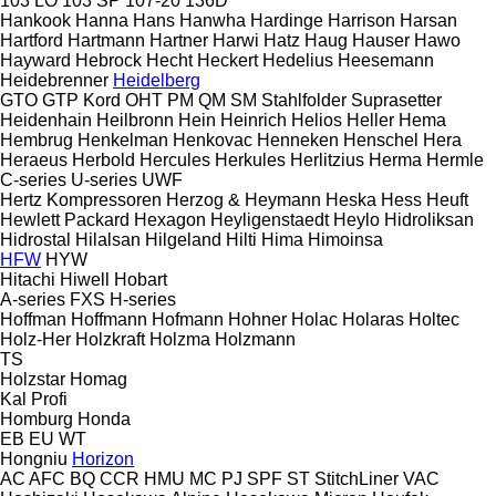
103 LO
103 SP
107-20
136D
Hankook
Hanna
Hans
Hanwha
Hardinge
Harrison
Harsan
Hartford
Hartmann
Hartner
Harwi
Hatz
Haug
Hauser
Hawo
Hayward
Hebrock
Hecht
Heckert
Hedelius
Heesemann
Heidebrenner
Heidelberg
GTO
GTP
Kord
OHT
PM
QM
SM
Stahlfolder
Suprasetter
Heidenhain
Heilbronn
Hein
Heinrich
Helios
Heller
Hema
Hembrug
Henkelman
Henkovac
Henneken
Henschel
Hera
Heraeus
Herbold
Hercules
Herkules
Herlitzius
Herma
Hermle
C-series
U-series
UWF
Hertz Kompressoren
Herzog & Heymann
Heska
Hess
Heuft
Hewlett Packard
Hexagon
Heyligenstaedt
Heylo
Hidroliksan
Hidrostal
Hilalsan
Hilgeland
Hilti
Hima
Himoinsa
HFW
HYW
Hitachi
Hiwell
Hobart
A-series
FXS
H-series
Hoffman
Hoffmann
Hofmann
Hohner
Holac
Holaras
Holtec
Holz-Her
Holzkraft
Holzma
Holzmann
TS
Holzstar
Homag
Kal
Profi
Homburg
Honda
EB
EU
WT
Hongniu
Horizon
AC
AFC
BQ
CCR
HMU
MC
PJ
SPF
ST
StitchLiner
VAC