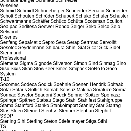
Schmalenberger
Schmedt
Schmelzer
W-series
Schmid
Schmidt
Schneeberger
Schneider Senator
Schneider
Schott
Schouten
Schröder
Schubert
Schuko
Schuler
Schuster
Schwartmanns
Schäffer
Schüco
Schütte
Scotsman
Sculfort
Sealpac
Seditesa
Seewer Rondo
Seiger
Seko
Selco
Selo
Selwood
D-series
Senfeng
SepaMatic
Sepro
Sera
Serap
Serrmac
Servolift
Sesotec
Seydelmann
Shibaura
Shini
Siat
Sicar
Sick
Sidel
Siegmund
Professional
Siemens
Sigma
Signode
Silverson
Simon
Sind
Sinmag
Sino
Sisu
Sixis
Skan
SlowBeer
Smec
Smipack
SoRoTo
Soco
System
T-10
Socomec
Sodeca
Sodick
Soehnle
Soenen Hendrik
Soitaab
Solar
Solaris
Sollich
Somab
Sonsuz Makina
Soraluce
Sorma
Sormac
Sovelor
Spadoni
Speck
Spinner
Spitzer
Spomasz
Springer
Spänex
Stabau
Stago
Stahl
Stahlfest
Stahlgruppe
Stama
Stamford
Stanko
Stankoimport
Stanley
Star
Starrag
Stas
Steen
Steinert
Stenhøj
Stenner
Stephan
Stephill
SSDP
Sterling Sihi
Sterling
Steton
Stiefelmayer
Stiga
Stihl
TS