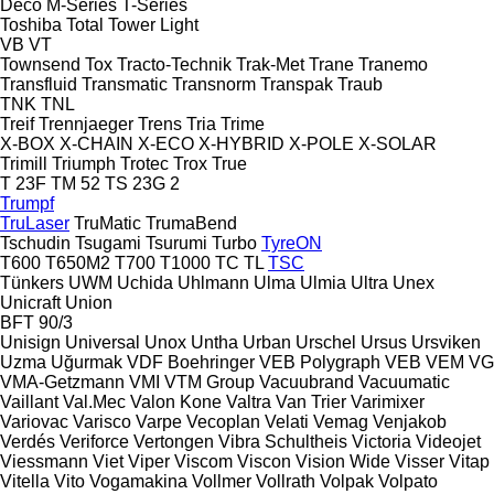
Deco
M-Series
T-Series
Toshiba
Total
Tower Light
VB
VT
Townsend
Tox
Tracto-Technik
Trak-Met
Trane
Tranemo
Transfluid
Transmatic
Transnorm
Transpak
Traub
TNK
TNL
Treif
Trennjaeger
Trens
Tria
Trime
X-BOX
X-CHAIN
X-ECO
X-HYBRID
X-POLE
X-SOLAR
Trimill
Triumph
Trotec
Trox
True
T 23F
TM 52
TS 23G 2
Trumpf
TruLaser
TruMatic
TrumaBend
Tschudin
Tsugami
Tsurumi
Turbo
TyreON
T600
T650M2
T700
T1000
TC
TL
TSC
Tünkers
UWM
Uchida
Uhlmann
Ulma
Ulmia
Ultra
Unex
Unicraft
Union
BFT 90/3
Unisign
Universal
Unox
Untha
Urban
Urschel
Ursus
Ursviken
Uzma
Uğurmak
VDF Boehringer
VEB Polygraph
VEB
VEM
VG
VMA-Getzmann
VMI
VTM Group
Vacuubrand
Vacuumatic
Vaillant
Val.Mec
Valon Kone
Valtra
Van Trier
Varimixer
Variovac
Varisco
Varpe
Vecoplan
Velati
Vemag
Venjakob
Verdés
Veriforce
Vertongen
Vibra Schultheis
Victoria
Videojet
Viessmann
Viet
Viper
Viscom
Viscon
Vision Wide
Visser
Vitap
Vitella
Vito
Vogamakina
Vollmer
Vollrath
Volpak
Volpato