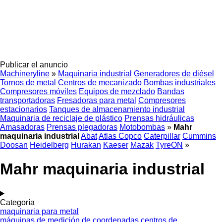
Publicar el anuncio
Machineryline
»
Maquinaria industrial
Generadores de diésel
Tornos de metal
Centros de mecanizado
Bombas industriales
Compresores móviles
Equipos de mezclado
Bandas
transportadoras
Fresadoras para metal
Compresores
estacionarios
Tanques de almacenamiento industrial
Maquinaria de reciclaje de plástico
Prensas hidráulicas
Amasadoras
Prensas plegadoras
Motobombas
»
Mahr
maquinaria industrial
Abat
Atlas Copco
Caterpillar
Cummins
Doosan
Heidelberg
Hurakan
Kaeser
Mazak
TyreON
»
Mahr maquinaria industrial
Categoría
maquinaria para metal
máquinas de medición de coordenadas
centros de