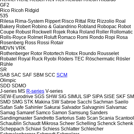
GF2
Rico
Ricoh
Ridgid
535
Rilesa
Rima-System
Rippert
Risco
Rittal
Ritz
Rizzolio
Roal
Bakery
Robert
Robino & Galandrino
Robland
Robopac
Robot
Coupe
Robust
Rockwell
Rojek
Roka
Roland
Roller
Rollomatic
Rolls-Royce
Rolmet
Roluft
Romaco
Romi
Rondo
Ropi
Rosa
Rosenberg
Ross
Rossi
Rotair
MDVN
VRK
Rothenberger
Rotor
Rotortech
Rotox
Roundo
Rousselet
Robatel
Royal
Ruck
Ryobi
Röders TEC
Röschermatic
Rösler
Rühle
SR
SAB
SAC
SAF
SBM
SCC
SCM
Olimpic
SDD
SDMO
J-series
MS
R-series
V-series
SEW-Eurodrive
SGS
SHW
SIG
SIMUL
SIP
SIPA
SISE
SKF
SM
SMD
SMG
STK Makina
SW
Sabroe
Sacchi
Sachman
Saeilo
Safan
Safe
Sahinler
Sakurai
Salvador
Salvagnini
Salvamac
Samag
Samaref
Samco
Samon
Samsung
Sanders
Sandingmaster
Sandretto
Sartorius
Sato
Scan
Scania
Scantool
Schaublin
Schaudt Mikrosa
Scheer
Schelling
Schenck
Schenk
Scheppach
Schiavi
Schiess
Schlatter
Schleicher