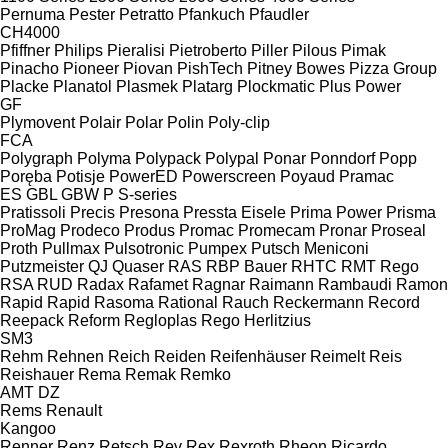
Pernuma
Pester
Petratto
Pfankuch
Pfaudler
CH4000
Pfiffner
Philips
Pieralisi
Pietroberto
Piller
Pilous
Pimak
Pinacho
Pioneer
Piovan
PishTech
Pitney Bowes
Pizza Group
Placke
Planatol
Plasmek
Platarg
Plockmatic
Plus Power
GF
Plymovent
Polair
Polar
Polin
Poly-clip
FCA
Polygraph
Polyma
Polypack
Polypal
Ponar
Ponndorf
Popp
Poręba
Potisje
PowerED
Powerscreen
Poyaud
Pramac
ES
GBL
GBW
P
S-series
Pratissoli
Precis
Presona
Pressta Eisele
Prima Power
Prisma
ProMag
Prodeco
Produs
Promac
Promecam
Pronar
Proseal
Proth
Pullmax
Pulsotronic
Pumpex
Putsch Meniconi
Putzmeister
QJ
Quaser
RAS
RBP Bauer
RHTC
RMT Rego
RSA
RUD
Radax
Rafamet
Ragnar
Raimann
Rambaudi
Ramon
Rapid
Rapid
Rasoma
Rational
Rauch
Reckermann
Record
Reepack
Reform
Regloplas
Rego Herlitzius
SM3
Rehm
Rehnen
Reich
Reiden
Reifenhäuser
Reimelt
Reis
Reishauer
Rema
Remak
Remko
AMT
DZ
Rems
Renault
Kangoo
Renner
Renz
Retsch
Rev
Rex
Rexroth
Rheon
Ricardo