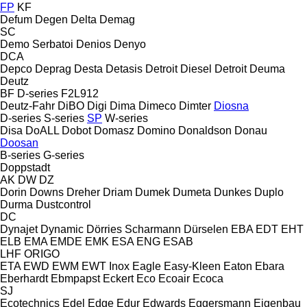
FP
KF
Defum
Degen
Delta
Demag
SC
Demo Serbatoi
Denios
Denyo
DCA
Depco
Deprag
Desta
Detasis
Detroit Diesel
Detroit
Deuma
Deutz
BF
D-series
F2L912
Deutz-Fahr
DiBO
Digi
Dima
Dimeco
Dimter
Diosna
D-series
S-series
SP
W-series
Disa
DoALL
Dobot
Domasz
Domino
Donaldson
Donau
Doosan
B-series
G-series
Doppstadt
AK
DW
DZ
Dorin
Downs
Dreher
Driam
Dumek
Dumeta
Dunkes
Duplo
Durma
Dustcontrol
DC
Dynajet
Dynamic
Dörries Scharmann
Dürselen
EBA
EDT
EHT
ELB
EMA
EMDE
EMK
ESA ENG
ESAB
LHF
ORIGO
ETA
EWD
EWM
EWT Inox
Eagle
Easy-Kleen
Eaton
Ebara
Eberhardt
Ebmpapst
Eckert
Eco
Ecoair
Ecoca
SJ
Ecotechnics
Edel
Edge
Edur
Edwards
Eggersmann
Eigenbau