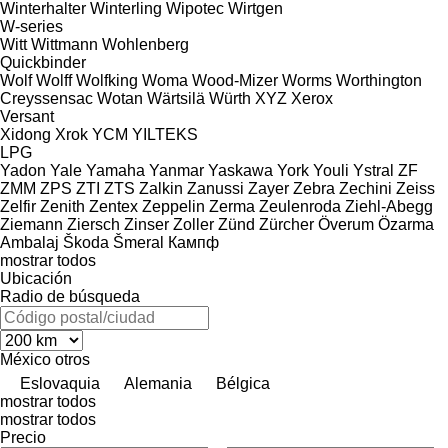
Winterhalter
Winterling
Wipotec
Wirtgen
W-series
Witt
Wittmann
Wohlenberg
Quickbinder
Wolf
Wolff
Wolfking
Woma
Wood-Mizer
Worms
Worthington
Creyssensac
Wotan
Wärtsilä
Würth
XYZ
Xerox
Versant
Xidong
Xrok
YCM
YILTEKS
LPG
Yadon
Yale
Yamaha
Yanmar
Yaskawa
York
Youli
Ystral
ZF
ZMM
ZPS
ZTI
ZTS
Zalkin
Zanussi
Zayer
Zebra
Zechini
Zeiss
Zelfir
Zenith
Zentex
Zeppelin
Zerma
Zeulenroda
Ziehl-Abegg
Ziemann
Ziersch
Zinser
Zoller
Zünd
Zürcher
Överum
Özarma
Ambalaj
Škoda
Šmeral
Кампф
mostrar todos
Ubicación
Radio de búsqueda
México
otros
Eslovaquia
Alemania
Bélgica
mostrar todos
mostrar todos
Precio