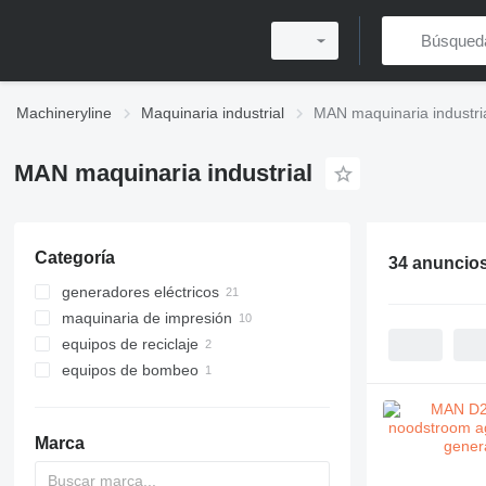
Machineryline
Maquinaria industrial
MAN maquinaria industri
MAN maquinaria industrial
Categoría
34 anuncio
generadores eléctricos
maquinaria de impresión
generadores de diésel
equipos de reciclaje
generadores de gas
máquinas de impresión offset
equipos de bombeo
plantas de cogeneración
máquinas de impresión offset de
maquinaria de reciclaje de metal
bobina
trituradors industrial
otros equipos de bombeo
prensas de chatarra
Marca