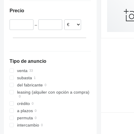
Países Bajos
Precio
Bélgica
España
–
Rumanía
Francia
Austria
Tipo de anuncio
venta
subasta
del fabricante
leasing (alquiler con opción a compra)
crédito
a plazos
permuta
intercambio