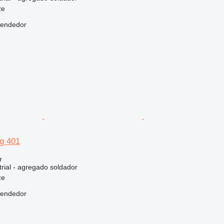
ze
vendedor
ig 401
r
rial - agregado soldador
ze
vendedor