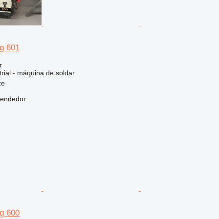
ig 601
r
rial - máquina de soldar
ze
vendedor
ig 600