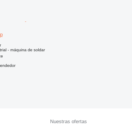
mp
r
rial - máquina de soldar
ze
vendedor
Nuestras ofertas