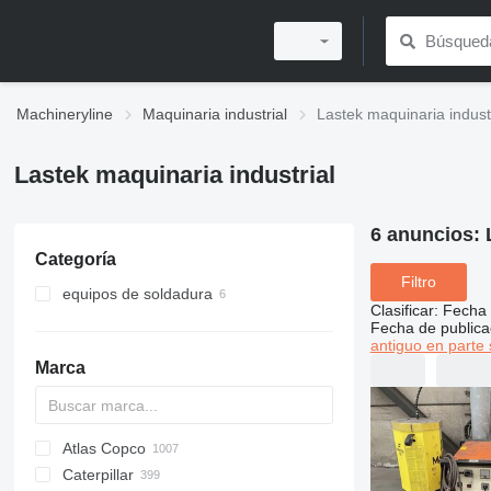
Machineryline
Maquinaria industrial
Lastek maquinaria industr
Lastek maquinaria industrial
6 anuncios:
Categoría
Filtro
equipos de soldadura
Clasificar
:
Fecha 
agregados soldadores
Fecha de publica
antiguo en parte 
máquinas de soldar
Marca
Atlas Copco
PDS
APD
AB
Ensis
VZ
AG3
Caterpillar
Pega
DrillAir
QAS
PDP
E-series
B-series
BM
GFS
VT
Rover
PA
Airpure
BySprint Fiber
CK
SR