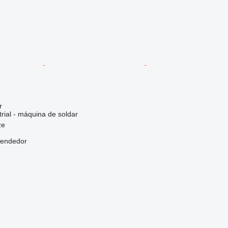
r
rial - máquina de soldar
ze
vendedor