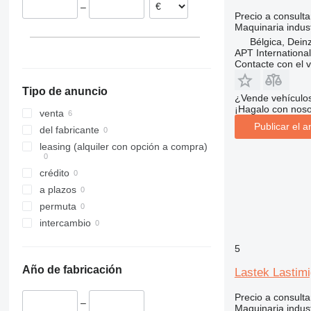
–
Precio a consulta
Maquinaria indust
Bélgica, Dein
APT International
Contacte con el 
Tipo de anuncio
¿Vende vehículo
¡Hagalo con noso
venta
Publicar el a
del fabricante
leasing (alquiler con opción a compra)
crédito
a plazos
permuta
intercambio
5
Año de fabricación
Lastek Lastim
Precio a consulta
–
Maquinaria indust