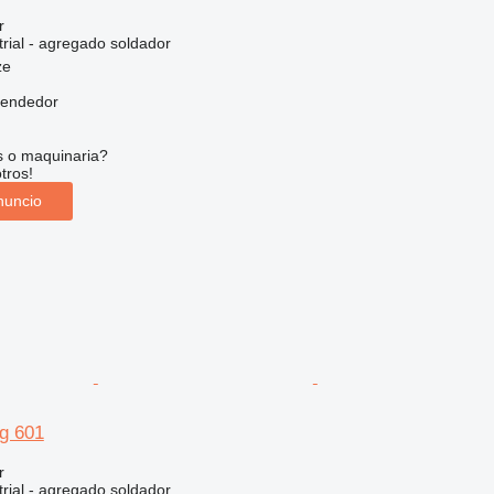
r
rial - agregado soldador
ze
vendedor
s o maquinaria?
tros!
nuncio
ig 601
r
rial - agregado soldador