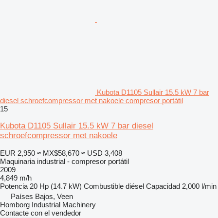
Kubota D1105 Sullair 15.5 kW 7 bar
diesel schroefcompressor met nakoele compresor portátil
15
Kubota D1105 Sullair 15.5 kW 7 bar diesel
schroefcompressor met nakoele
EUR 2,950
≈ MX$58,670
≈ USD 3,408
Maquinaria industrial - compresor portátil
2009
4,849 m/h
Potencia
20 Hp (14.7 kW)
Combustible
diésel
Capacidad
2,000 l/min
Países Bajos, Veen
Homborg Industrial Machinery
Contacte con el vendedor