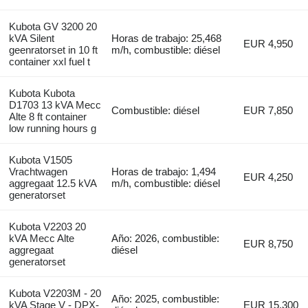
Kubota GV 3200 20
kVA Silent
Horas de trabajo: 25,468
EUR 4,950
geenratorset in 10 ft
m/h, combustible: diésel
container xxl fuel t
Kubota Kubota
D1703 13 kVA Mecc
Combustible: diésel
EUR 7,850
Alte 8 ft container
low running hours g
Kubota V1505
Vrachtwagen
Horas de trabajo: 1,494
EUR 4,250
aggregaat 12.5 kVA
m/h, combustible: diésel
generatorset
Kubota V2203 20
kVA Mecc Alte
Año: 2026, combustible:
EUR 8,750
aggregaat
diésel
generatorset
Kubota V2203M - 20
Año: 2025, combustible:
kVA Stage V - DPX-
EUR 15,300