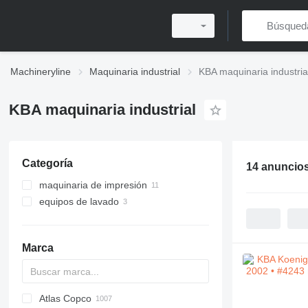
Machineryline
Maquinaria industrial
KBA maquinaria industria
KBA maquinaria industrial
Categoría
14 anuncio
maquinaria de impresión
equipos de lavado
máquinas de impresión offset
máquinas de impresión offset de
limpiadores industriales por
bobina
ultrasonidos
máquinas de postimpresión
fregaderos comerciales
Marca
máquinas de corte por troquel
limpiadores industriales por
ultrasonidos
Atlas Copco
PDS
APD
AB
Ensis
VZ
AG3