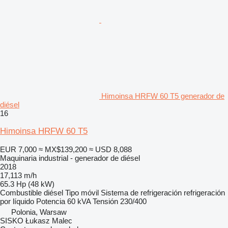
Himoinsa HRFW 60 T5 generador de
diésel
16
Himoinsa HRFW 60 T5
EUR 7,000
≈ MX$139,200
≈ USD 8,088
Maquinaria industrial - generador de diésel
2018
17,113 m/h
65.3 Hp (48 kW)
Combustible
diésel
Tipo
móvil
Sistema de refrigeración
refrigeración
por líquido
Potencia
60 kVA
Tensión
230/400
Polonia, Warsaw
SISKO Łukasz Malec