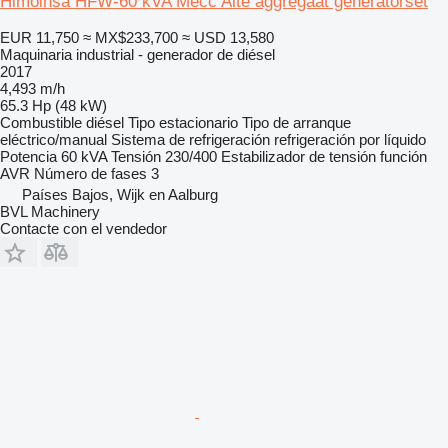
Himoinsa HFW-60 kVA Mecc Alte aggregaat generatorset
EUR 11,750
≈ MX$233,700
≈ USD 13,580
Maquinaria industrial - generador de diésel
2017
4,493 m/h
65.3 Hp (48 kW)
Combustible
diésel
Tipo
estacionario
Tipo de arranque
eléctrico/manual
Sistema de refrigeración
refrigeración por líquido
Potencia
60 kVA
Tensión
230/400
Estabilizador de tensión
función
AVR
Número de fases
3
Países Bajos, Wijk en Aalburg
BVL Machinery
Contacte con el vendedor