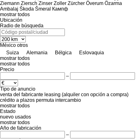
Ziemann
Ziersch
Zinser
Zoller
Zürcher
Överum
Özarma
Ambalaj
Škoda
Šmeral
Кампф
mostrar todos
Ubicación
Radio de búsqueda
México
otros
Suiza
Alemania
Bélgica
Eslovaquia
mostrar todos
mostrar todos
Precio
–
Tipo de anuncio
venta
del fabricante
leasing (alquiler con opción a compra)
crédito
a plazos
permuta
intercambio
mostrar todos
Estado
nuevo
usados
mostrar todos
Año de fabricación
–