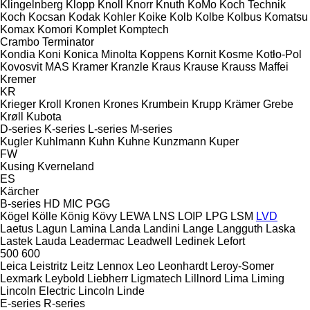
Klingelnberg
Klopp
Knoll
Knorr
Knuth
KoMo
Koch Technik
Koch
Kocsan
Kodak
Kohler
Koike
Kolb
Kolbe
Kolbus
Komatsu
Komax
Komori
Komplet
Komptech
Crambo
Terminator
Kondia
Koni
Konica Minolta
Koppens
Kornit
Kosme
Kotło-Pol
Kovosvit MAS
Kramer
Kranzle
Kraus
Krause
Krauss Maffei
Kremer
KR
Krieger
Kroll
Kronen
Krones
Krumbein
Krupp
Krämer Grebe
Krøll
Kubota
D-series
K-series
L-series
M-series
Kugler
Kuhlmann
Kuhn
Kuhne
Kunzmann
Kuper
FW
Kusing
Kverneland
ES
Kärcher
B-series
HD
MIC
PGG
Kögel
Kölle
König
Kövy
LEWA
LNS
LOIP
LPG
LSM
LVD
Laetus
Lagun
Lamina
Landa
Landini
Lange
Langguth
Laska
Lastek
Lauda
Leadermac
Leadwell
Ledinek
Lefort
500
600
Leica
Leistritz
Leitz
Lennox
Leo
Leonhardt
Leroy-Somer
Lexmark
Leybold
Liebherr
Ligmatech
Lillnord
Lima
Liming
Lincoln Electric
Lincoln
Linde
E-series
R-series