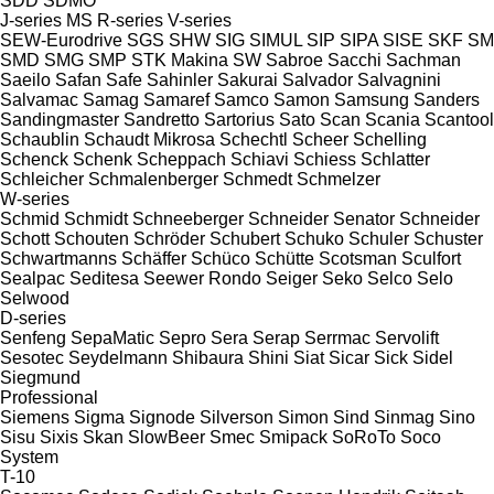
SDD
SDMO
J-series
MS
R-series
V-series
SEW-Eurodrive
SGS
SHW
SIG
SIMUL
SIP
SIPA
SISE
SKF
SM
SMD
SMG
SMP
STK Makina
SW
Sabroe
Sacchi
Sachman
Saeilo
Safan
Safe
Sahinler
Sakurai
Salvador
Salvagnini
Salvamac
Samag
Samaref
Samco
Samon
Samsung
Sanders
Sandingmaster
Sandretto
Sartorius
Sato
Scan
Scania
Scantool
Schaublin
Schaudt Mikrosa
Schechtl
Scheer
Schelling
Schenck
Schenk
Scheppach
Schiavi
Schiess
Schlatter
Schleicher
Schmalenberger
Schmedt
Schmelzer
W-series
Schmid
Schmidt
Schneeberger
Schneider Senator
Schneider
Schott
Schouten
Schröder
Schubert
Schuko
Schuler
Schuster
Schwartmanns
Schäffer
Schüco
Schütte
Scotsman
Sculfort
Sealpac
Seditesa
Seewer Rondo
Seiger
Seko
Selco
Selo
Selwood
D-series
Senfeng
SepaMatic
Sepro
Sera
Serap
Serrmac
Servolift
Sesotec
Seydelmann
Shibaura
Shini
Siat
Sicar
Sick
Sidel
Siegmund
Professional
Siemens
Sigma
Signode
Silverson
Simon
Sind
Sinmag
Sino
Sisu
Sixis
Skan
SlowBeer
Smec
Smipack
SoRoTo
Soco
System
T-10