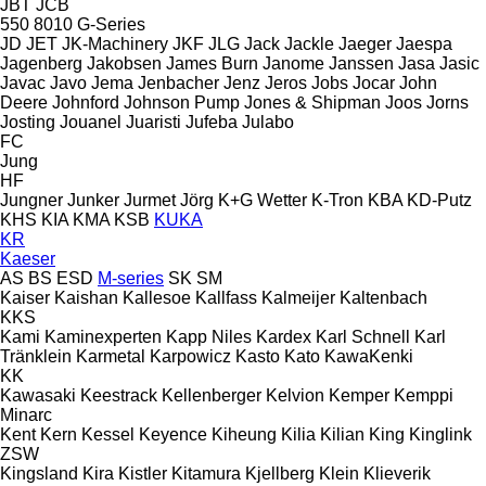
JBT
JCB
550
8010
G-Series
JD
JET
JK-Machinery
JKF
JLG
Jack
Jackle
Jaeger
Jaespa
Jagenberg
Jakobsen
James Burn
Janome
Janssen
Jasa
Jasic
Javac
Javo
Jema
Jenbacher
Jenz
Jeros
Jobs
Jocar
John
Deere
Johnford
Johnson Pump
Jones & Shipman
Joos
Jorns
Josting
Jouanel
Juaristi
Jufeba
Julabo
FC
Jung
HF
Jungner
Junker
Jurmet
Jörg
K+G Wetter
K-Tron
KBA
KD-Putz
KHS
KIA
KMA
KSB
KUKA
KR
Kaeser
AS
BS
ESD
M-series
SK
SM
Kaiser
Kaishan
Kallesoe
Kallfass
Kalmeijer
Kaltenbach
KKS
Kami
Kaminexperten
Kapp Niles
Kardex
Karl Schnell
Karl
Tränklein
Karmetal
Karpowicz
Kasto
Kato
KawaKenki
KK
Kawasaki
Keestrack
Kellenberger
Kelvion
Kemper
Kemppi
Minarc
Kent
Kern
Kessel
Keyence
Kiheung
Kilia
Kilian
King
Kinglink
ZSW
Kingsland
Kira
Kistler
Kitamura
Kjellberg
Klein
Klieverik