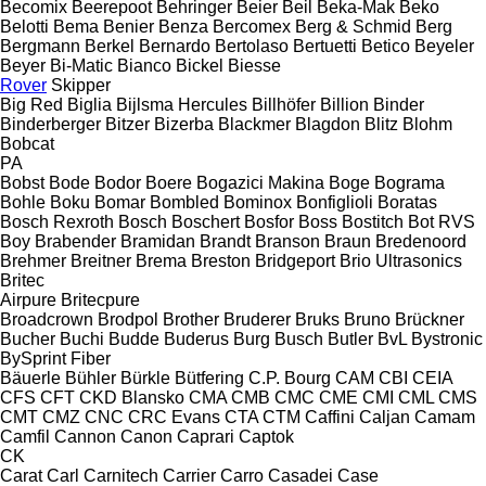
Becomix
Beerepoot
Behringer
Beier
Beil
Beka-Mak
Beko
Belotti
Bema
Benier
Benza
Bercomex
Berg & Schmid
Berg
Bergmann
Berkel
Bernardo
Bertolaso
Bertuetti
Betico
Beyeler
Beyer
Bi-Matic
Bianco
Bickel
Biesse
Rover
Skipper
Big Red
Biglia
Bijlsma Hercules
Billhöfer
Billion
Binder
Binderberger
Bitzer
Bizerba
Blackmer
Blagdon
Blitz
Blohm
Bobcat
PA
Bobst
Bode
Bodor
Boere
Bogazici Makina
Boge
Bograma
Bohle
Boku
Bomar
Bombled
Bominox
Bonfiglioli
Boratas
Bosch Rexroth
Bosch
Boschert
Bosfor
Boss
Bostitch
Bot RVS
Boy
Brabender
Bramidan
Brandt
Branson
Braun
Bredenoord
Brehmer
Breitner
Brema
Breston
Bridgeport
Brio Ultrasonics
Britec
Airpure
Britecpure
Broadcrown
Brodpol
Brother
Bruderer
Bruks
Bruno
Brückner
Bucher
Buchi
Budde
Buderus
Burg
Busch
Butler
BvL
Bystronic
BySprint Fiber
Bäuerle
Bühler
Bürkle
Bütfering
C.P. Bourg
CAM
CBI
CEIA
CFS
CFT
CKD Blansko
CMA
CMB
CMC
CME
CMI
CML
CMS
CMT
CMZ
CNC
CRC Evans
CTA
CTM
Caffini
Caljan
Camam
Camfil
Cannon
Canon
Caprari
Captok
CK
Carat
Carl
Carnitech
Carrier
Carro
Casadei
Case