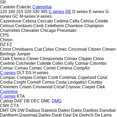
SR
Castolin Eutectic
Caterpillar
120
160
315
320
330
365
C-series
DE
D series
E-series
G-
series
GC
M-series
V-series
Cazeneuve
Cebora
Ceccato
Cedima
Cefla
Cehisa
Celette
Celsius
Centauro
Cerdi
Cetetherm
Chambon
Champion
Charmilles
Chevalier
Chicago Pneumatic
CPS
Chiron
DZ
FZ
Christ
Christiaens
Ciat
Cidan
Cimec
Cincinnati
Citizen
Citroen
Berlingo
Jumper
Clark
Clemco
Clever
Climaveneta
Climax
Clipper
Cloos
Coelmo
Colchester
Collette
Collin
Colly
Colmar
Colombo
Comac
Comau
Comec
Comet
Comeva
CompAir
C-series
DLT
DS
H-series
Compac
Compas
Compo
Conti
Contimac
Copeland
Coral
Cordia
Corghi
Cornell
Correa
Costa Levigatrici
Courtoy
Creemers
Crison
Crisswood
Crizaf
Cryovac
Csepel
Ctek
Cummins
C-series
KTA
Cyklop
DAF
DB
DEC
DMC
DMG
CMX
CTX
DMT
DN
DW
Dadaux
Daewoo
Daikin
Dalex
Danfoss
Danobat
Dantherm
Daosmaq
Darley
Daub
Davi
De Dietrich
De Lama