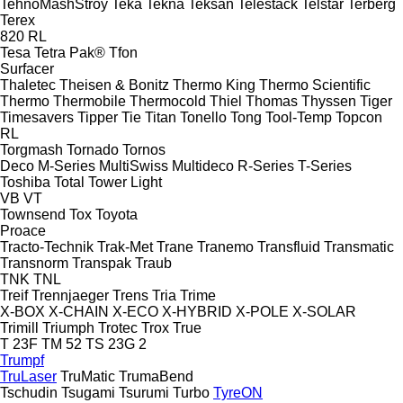
TehnoMashStroy
Teka
Tekna
Teksan
Telestack
Telstar
Terberg
Terex
820
RL
Tesa
Tetra Pak®
Tfon
Surfacer
Thaletec
Theisen & Bonitz
Thermo King
Thermo Scientific
Thermo
Thermobile
Thermocold
Thiel
Thomas
Thyssen
Tiger
Timesavers
Tipper Tie
Titan
Tonello
Tong
Tool-Temp
Topcon
RL
Torgmash
Tornado
Tornos
Deco
M-Series
MultiSwiss
Multideco
R-Series
T-Series
Toshiba
Total
Tower Light
VB
VT
Townsend
Tox
Toyota
Proace
Tracto-Technik
Trak-Met
Trane
Tranemo
Transfluid
Transmatic
Transnorm
Transpak
Traub
TNK
TNL
Treif
Trennjaeger
Trens
Tria
Trime
X-BOX
X-CHAIN
X-ECO
X-HYBRID
X-POLE
X-SOLAR
Trimill
Triumph
Trotec
Trox
True
T 23F
TM 52
TS 23G 2
Trumpf
TruLaser
TruMatic
TrumaBend
Tschudin
Tsugami
Tsurumi
Turbo
TyreON