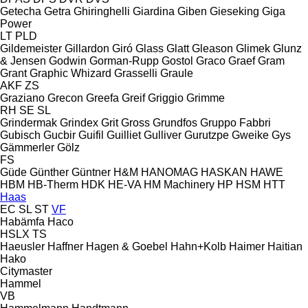
Getecha
Getra
Ghiringhelli
Giardina
Giben
Gieseking
Giga
Power
LT
PLD
Gildemeister
Gillardon
Giró
Glass
Glatt
Gleason
Glimek
Glunz
& Jensen
Godwin
Gorman-Rupp
Gostol
Graco
Graef
Gram
Grant
Graphic Whizard
Grasselli
Graule
AKF
ZS
Graziano
Grecon
Greefa
Greif
Griggio
Grimme
RH
SE
SL
Grindermak
Grindex
Grit
Gross
Grundfos
Gruppo Fabbri
Gubisch
Gucbir
Guifil
Guilliet
Gulliver
Gurutzpe
Gweike
Gys
Gämmerler
Gölz
FS
Güde
Günther
Güntner
H&M
HANOMAG
HASKAN
HAWE
HBM
HB‑Therm
HDK
HE-VA
HM Machinery
HP
HSM
HTT
Haas
EC
SL
ST
VF
Habämfa
Haco
HSLX
TS
Haeusler
Haffner
Hagen & Goebel
Hahn+Kolb
Haimer
Haitian
Hako
Citymaster
Hammel
VB