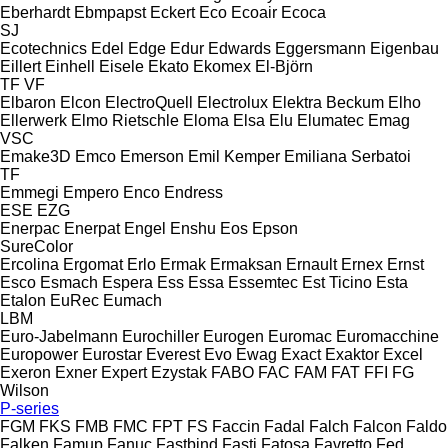
Eberhardt
Ebmpapst
Eckert
Eco
Ecoair
Ecoca
SJ
Ecotechnics
Edel
Edge
Edur
Edwards
Eggersmann
Eigenbau
Eillert
Einhell
Eisele
Ekato
Ekomex
El-Björn
TF
VF
Elbaron
Elcon
ElectroQuell
Electrolux
Elektra Beckum
Elho
Ellerwerk
Elmo Rietschle
Eloma
Elsa
Elu
Elumatec
Emag
VSC
Emake3D
Emco
Emerson
Emil Kemper
Emiliana Serbatoi
TF
Emmegi
Empero
Enco
Endress
ESE
EZG
Enerpac
Enerpat
Engel
Enshu
Eos
Epson
SureColor
Ercolina
Ergomat
Erlo
Ermak
Ermaksan
Ernault
Ernex
Ernst
Esco
Esmach
Espera
Ess
Essa
Essemtec
Est Ticino
Esta
Etalon
EuRec
Eumach
LBM
Euro-Jabelmann
Eurochiller
Eurogen
Euromac
Euromacchine
Europower
Eurostar
Everest
Evo
Ewag
Exact
Exaktor
Excel
Exeron
Exner
Expert
Ezystak
FABO
FAC
FAM
FAT
FFI
FG
Wilson
P-series
FGM
FKS
FMB
FMC
FPT
FS
Faccin
Fadal
Falch
Falcon
Faldo
Falken
Famup
Fanuc
Fastbind
Fasti
Fatosa
Favretto
Fed