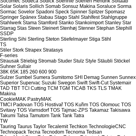
Socomec
Sodeca
Sodick
Soehnle
Soenen Hendrik
Soitaab
Solar
Solaris
Sollich
Somab
Sonsuz Makina
Soraluce
Sorma
Sormac
Sovelor
Spadoni
Speck
Spinner
Spitzer
Spomasz
Springer
Spänex
Stabau
Stago
Stahl
Stahlfest
Stahlgruppe
Stahlwerk
Stama
Stamford
Stanko
Stankoimport
Stanley
Star
Starrag
Stas
Steen
Steinert
Stenhøj
Stenner
Stephan
Stephill
SSDP
Sterling Sihi
Sterling
Steton
Stiefelmayer
Stiga
Stihl
TS
Stiler
Stork
Strapex
Stratasys
F-series
Strausak
Striebig
Stromab
Studer
Stulz
Style
Stäubli
Stöckel
Suhner
Sullair
38K
65K
185
260
600
900
Sulzer
Sumbel
Sumera
Sumitomo SHI Demag
Sunnen
Sunnex
Superior
Supervac
Suzuki
Swegon
Swift
Swift-Cut
Systemair
TAD
TBT
TCI Cutting
TCM
TGM
TICAB
TKS
TLS
TMAK
Makina
CookieMAK
PastryMAK
TMCI Padovan
TOS Hostivař
TOS Kuřim
TOS Olomouc
TOS
Svitavy
TOS Varnsdorf
TOS
Tajmac-ZPS
Takamaz
Takisawa
Takumi
Talsa
Tamutom
Tank
Tank
Tatra
TW
Tauring
Taurus
Taylor
Tecalemit
Techkon
TechnologieCNC
Technopack
Tecna
Tecnodom
Tecnoma
Tedsan