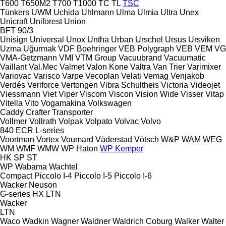
T600
T650M2
T700
T1000
TC
TL
TSC
Tünkers
UWM
Uchida
Uhlmann
Ulma
Ulmia
Ultra
Unex
Unicraft
Uniforest
Union
BFT 90/3
Unisign
Universal
Unox
Untha
Urban
Urschel
Ursus
Ursviken
Uzma
Uğurmak
VDF Boehringer
VEB Polygraph
VEB
VEM
VG
VMA-Getzmann
VMI
VTM Group
Vacuubrand
Vacuumatic
Vaillant
Val.Mec
Valmet
Valon Kone
Valtra
Van Trier
Varimixer
Variovac
Varisco
Varpe
Vecoplan
Velati
Vemag
Venjakob
Verdés
Veriforce
Vertongen
Vibra Schultheis
Victoria
Videojet
Viessmann
Viet
Viper
Viscom
Viscon
Vision Wide
Visser
Vitap
Vitella
Vito
Vogamakina
Volkswagen
Caddy
Crafter
Transporter
Vollmer
Vollrath
Volpak
Volpato
Volvac
Volvo
840
ECR
L-series
Voortman
Vortex
Voumard
Väderstad
Vötsch
W&P
WAM
WEG
WM
WMF
WMW
WP Haton
WP Kemper
HK
SP
ST
WP
Wabama
Wachtel
Compact
Piccolo I-4
Piccolo I-5
Piccolo I-6
Wacker Neuson
G-series
HX
LTN
Wacker
LTN
Waco
Wadkin
Wagner
Waldner
Waldrich Coburg
Walker
Walter