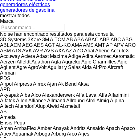
generadores eléctricos
generadores de gasolina
mostrar todos
Marca
No se han encontrado resultados para esta consulta
3D Systems
3Kare
3M
A.TOM
AB
ABA
ABAC
ABB
ABC
ABG
ABL
ACM
AEG
AES
AGT
AL-KO
AMA
AMS
AMT
AP
APV
ARO
ASM
ATS
AVK
AVR
AVS
AXA
AZ
AZO
Abat
Abene
AccuteX
Accuway
Aciera
Adast Maxima
Adige
Adira
Aermec
Aeromatic
Aerzen
Affeldt
Agathon
Agfa
Aggreko
Agie Charmilles
Agie
Agilent
Agre
AgroVolt
Aguilar y Salas
Aida
AirPro
Aircraft
Airman
PDS
Airpol
Airpress
Airrex
Ajan
Ak Bend
Aksa
APD
Akyapak
Alba
Alco
Alexanderwerk
Alfa Laval
Alfa
Alfarimini
Alfatek
Allen
Alliance
Allmand
Allround
Almi
Almig
Alpina
Altech
Altendorf
Alup
Alwid
Alzmetall
AB
Amada
Ensis
Pega
Aman
AmbaFlex
Amber
Anayak
Andritz
Ansaldo
Apach
Apaco
Apex
Aquamak
Arboga
Arburg
Arco
Arjes