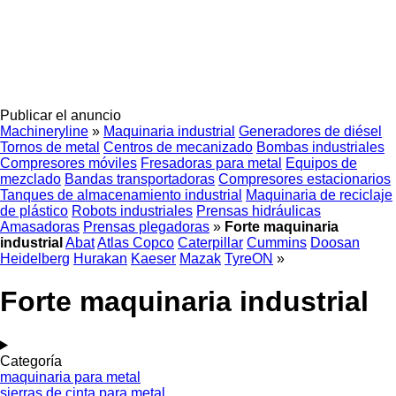
Publicar el anuncio
Machineryline
»
Maquinaria industrial
Generadores de diésel
Tornos de metal
Centros de mecanizado
Bombas industriales
Compresores móviles
Fresadoras para metal
Equipos de
mezclado
Bandas transportadoras
Compresores estacionarios
Tanques de almacenamiento industrial
Maquinaria de reciclaje
de plástico
Robots industriales
Prensas hidráulicas
Amasadoras
Prensas plegadoras
»
Forte maquinaria
industrial
Abat
Atlas Copco
Caterpillar
Cummins
Doosan
Heidelberg
Hurakan
Kaeser
Mazak
TyreON
»
Forte maquinaria industrial
Categoría
maquinaria para metal
sierras de cinta para metal