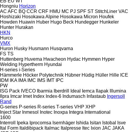
EB
EU
WT
Hongniu
Horizon
AC
AFC
BQ
CCR
CRF
HMU
MC
PJ
SPF
ST
StitchLiner
VAC
Hoshizaki
Hosokawa Alpine
Hosokawa Micron
Houfek
Howden
Huawin
Huber
Hugo Beck
Hundegger
Hunkeler
Hunter
Hurakan
HKN
Hurco
VMX
Huron
Husky
Husmann
Husqvarna
FS
TS
Huttenberg
Huvema
Hwacheon
Hydac
Hymmen
Hyper
Welding
Hypertherm
Hyundai
H-series
i-Series
Hämmerle
Höcker Polytechnik
Hübner
Hüdig
Hüller Hille
ICE
IDM
IKA
IMA
IMC
IMS
IMT
IPC
PW
ISG Pack
IVECO
Ibarmia
Iberdrill
Ideal
Iemca
Ilapak
Illumina
Ilpra
Imcar
Imet
Index
Index-6
Indumasch
Infastaub
Ingersoll
Rand
G-series
P-series
R-series
T-series
VHP
XHP
Inject Star
Inmesol
Inotec
Inoxpa
Integra
International
1600
Interroll
Ipeka
Iprocomsa
Isernhäger
Ishida
Isitan
Istobal
Isve
Ital Form
Italdibipack
Italmac
Italpresse
Itec
Ixion
JAC
JAKA