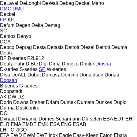
DeLaval
DeLonghi
DeWalt
Debag
Deckel Maho
DMC
DMU
Deckel
FP
KF
Defum
Degen
Delta
Demag
SC
Denios
Denyo
DCA
Depco
Deprag
Desta
Detasis
Detroit Diesel
Detroit
Deuma
Deutz
BF
D-series
F2L912
Deutz-Fahr
DiBO
Digi
Dima
Dimeco
Dimter
Diosna
D-series
S-series
SP
W-series
Disa
DoALL
Dobot
Domasz
Domino
Donaldson
Donau
Doosan
B-series
G-series
Doppstadt
AK
DW
DZ
Dorin
Downs
Dreher
Driam
Dumek
Dumeta
Dunkes
Duplo
Durma
Dustcontrol
DC
Dynajet
Dynamic
Dörries Scharmann
Dürselen
EBA
EDT
EHT
ELB
EMA
EMDE
EMK
ESA ENG
ESAB
LHF
ORIGO
ETA
EWD
EWM
EWT Inox
Eagle
Easy-Kleen
Eaton
Ebara