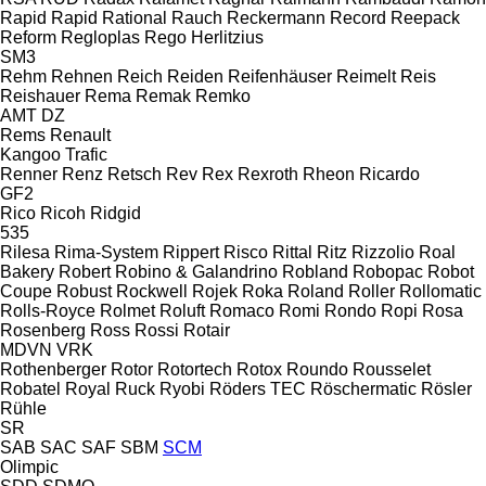
Rapid
Rapid
Rational
Rauch
Reckermann
Record
Reepack
Reform
Regloplas
Rego Herlitzius
SM3
Rehm
Rehnen
Reich
Reiden
Reifenhäuser
Reimelt
Reis
Reishauer
Rema
Remak
Remko
AMT
DZ
Rems
Renault
Kangoo
Trafic
Renner
Renz
Retsch
Rev
Rex
Rexroth
Rheon
Ricardo
GF2
Rico
Ricoh
Ridgid
535
Rilesa
Rima-System
Rippert
Risco
Rittal
Ritz
Rizzolio
Roal
Bakery
Robert
Robino & Galandrino
Robland
Robopac
Robot
Coupe
Robust
Rockwell
Rojek
Roka
Roland
Roller
Rollomatic
Rolls-Royce
Rolmet
Roluft
Romaco
Romi
Rondo
Ropi
Rosa
Rosenberg
Ross
Rossi
Rotair
MDVN
VRK
Rothenberger
Rotor
Rotortech
Rotox
Roundo
Rousselet
Robatel
Royal
Ruck
Ryobi
Röders TEC
Röschermatic
Rösler
Rühle
SR
SAB
SAC
SAF
SBM
SCM
Olimpic