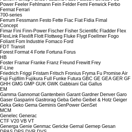
Power
Feeler
Fehlmann
Fein
Felder
Femi
Fenwick
Ferbo
Fermat
Ferrari
700-series
Ferrum
Fessmann
Festo
Fette
Fiac
Fiat
Fidia
Fimal
Concept
Fimar
Fini
Finn-Power
Fischer
Fisher Scientific
Fladder
Flex
FlexLink
Flexlift
Flott
Flottweg
Fluke
Flygt
Foellmer
Fogo
Foliant
Fom Industrie
Fomaco
Ford
FDT
Transit
Forest
Format 4
Forte
Fortuna
Forus
HB
Foster
Framar
Franke
Franz
Freund
Frewitt
Frey
F-Line
Friedrich
Friggi
Fristam
Fritsch
Fronius
Fryma
Fu Promise Air
Fuji
Fujifilm
Fujikura
Full
Funke
Futura
GBC
GE
GEA
GER
GF
GHH
GMG
GMP
GUK
GWK
Gabbiani
Gai
Gallus
EM
Gamma
Gannomat
Gantenbein
Garant
Gardner Denver
Garo
Gaser
Gasparini
Gastrorag
Geba
Geho
Geibel & Hotz
Geiger
Geka
Geko
Gema
Geminis
GenPower
GenSet
MCM
Genelec
Generac
CTF
V20
VB
VT
Generga
Genie
Genmac
Gericke
Gernal
Gernep
Gesan
DPAS
DPS
DVR
DVS