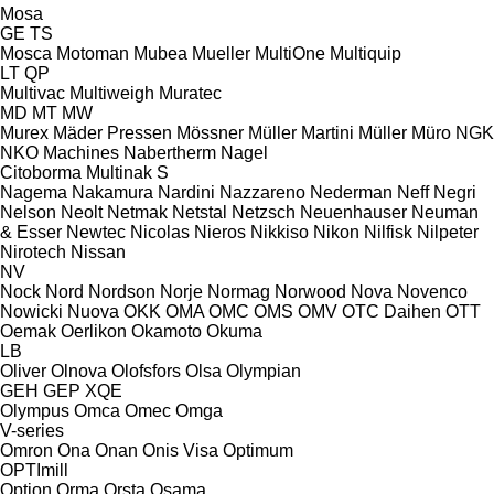
Mosa
GE
TS
Mosca
Motoman
Mubea
Mueller
MultiOne
Multiquip
LT
QP
Multivac
Multiweigh
Muratec
MD
MT
MW
Murex
Mäder Pressen
Mössner
Müller Martini
Müller
Müro
NGK
NKO Machines
Nabertherm
Nagel
Citoborma
Multinak S
Nagema
Nakamura
Nardini
Nazzareno
Nederman
Neff
Negri
Nelson
Neolt
Netmak
Netstal
Netzsch
Neuenhauser
Neuman
& Esser
Newtec
Nicolas
Nieros
Nikkiso
Nikon
Nilfisk
Nilpeter
Nirotech
Nissan
NV
Nock
Nord
Nordson
Norje
Normag
Norwood
Nova
Novenco
Nowicki
Nuova
OKK
OMA
OMC
OMS
OMV
OTC Daihen
OTT
Oemak
Oerlikon
Okamoto
Okuma
LB
Oliver
Olnova
Olofsfors
Olsa
Olympian
GEH
GEP
XQE
Olympus
Omca
Omec
Omga
V-series
Omron
Ona
Onan
Onis Visa
Optimum
OPTImill
Option
Orma
Orsta
Osama