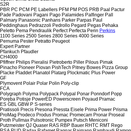
S2R
PBR
PC
PCM
PE Labellers
PFM
PM
POS
PRB
Paal
Pactur
Pade
Padovani
Pagani
Pago
Palamides
Palfinger
Pall
Palmary
Panasonic
Panhans
Parker
Parpas
Paul
Peddinghaus
Pedrazzoli
Pedrollo
Pegard
Pegas
Pehaka
Peletto
Pema
Pendraulik
Perfect
Perfecta
Perin
Perkins
1100 Series
2500 Series
2800 Series
4000 Series
Pernuma
Pester
Petratto
Peugeot
Expert
Partner
Pfankuch
Pfaudler
CH4000
Pfiffner
Philips
Pieralisi
Pietroberto
Piller
Pilous
Pimak
Pinacho
Pioneer
Piovan
PishTech
Pitney Bowes
Pizza Group
Placke
Pladdet
Planatol
Platarg
Plockmatic
Plus Power
GF
Plymovent
Polair
Polar
Polin
Poly-clip
FCA
Polygraph
Polyma
Polypack
Polypal
Ponar
Ponndorf
Popp
Poręba
Potisje
PowerED
Powerscreen
Poyaud
Pramac
ES
GBL
GBW
P
S-series
Pratissoli
Precis
Presona
Pressta Eisele
Prima Power
Prisma
ProMag
Prodeco
Produs
Promac
Promecam
Pronar
Proseal
Proth
Pullmax
Pulsotronic
Pumpex
Putsch Meniconi
Putzmeister
QJ
Quaser
RAS
RBP Bauer
RHTC
RMT Rego
RSA
RUD
Radax
Rafamet
Ragnar
Raimann
Rambaudi
Ramon