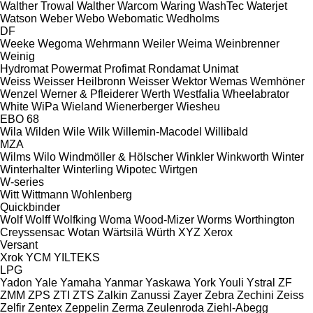
Walther Trowal
Walther
Warcom
Waring
WashTec
Waterjet
Watson
Weber
Webo
Webomatic
Wedholms
DF
Weeke
Wegoma
Wehrmann
Weiler
Weima
Weinbrenner
Weinig
Hydromat
Powermat
Profimat
Rondamat
Unimat
Weiss
Weisser Heilbronn
Weisser
Wektor
Wemas
Wemhöner
Wenzel
Werner & Pfleiderer
Werth
Westfalia
Wheelabrator
White
WiPa
Wieland
Wienerberger
Wiesheu
EBO 68
Wila
Wilden
Wile
Wilk
Willemin-Macodel
Willibald
MZA
Wilms
Wilo
Windmöller & Hölscher
Winkler
Winkworth
Winter
Winterhalter
Winterling
Wipotec
Wirtgen
W-series
Witt
Wittmann
Wohlenberg
Quickbinder
Wolf
Wolff
Wolfking
Woma
Wood-Mizer
Worms
Worthington
Creyssensac
Wotan
Wärtsilä
Würth
XYZ
Xerox
Versant
Xrok
YCM
YILTEKS
LPG
Yadon
Yale
Yamaha
Yanmar
Yaskawa
York
Youli
Ystral
ZF
ZMM
ZPS
ZTI
ZTS
Zalkin
Zanussi
Zayer
Zebra
Zechini
Zeiss
Zelfir
Zentex
Zeppelin
Zerma
Zeulenroda
Ziehl-Abegg