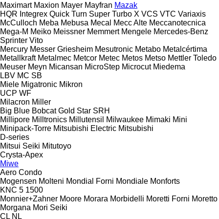
Maximart
Maxion
Mayer
Mayfran
Mazak
HQR
Integrex
Quick Turn
Super Turbo X
VCS
VTC
Variaxis
McCulloch
Meba
Mebusa
Mecal
Mecc Alte
Meccanotecnica
Mega-M
Meiko
Meissner
Memmert
Mengele
Mercedes-Benz
Sprinter
Vito
Mercury
Messer Griesheim
Mesutronic
Metabo
Metalcértima
Metallkraft
Metalmec
Metcor
Metec
Metos
Metso
Mettler Toledo
Meuser
Meyn
Micansan
MicroStep
Microcut
Miedema
LBV
MC
SB
Miele
Migatronic
Mikron
UCP
WF
Milacron
Miller
Big Blue
Bobcat
Gold Star
SRH
Millipore
Milltronics
Millutensil
Milwaukee
Mimaki
Mini
Minipack-Torre
Mitsubishi Electric
Mitsubishi
D-series
Mitsui Seiki
Mitutoyo
Crysta-Apex
Miwe
Aero
Condo
Mogensen
Molteni
Mondial Forni
Mondiale
Monforts
KNC 5 1500
Monnier+Zahner
Moore
Morara
Morbidelli
Moretti Forni
Moretto
Morgana
Mori Seiki
CL
NL