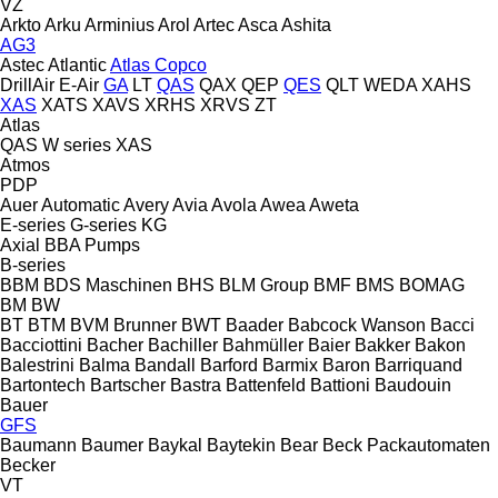
VZ
Arkto
Arku
Arminius
Arol
Artec
Asca
Ashita
AG3
Astec
Atlantic
Atlas Copco
DrillAir
E-Air
GA
LT
QAS
QAX
QEP
QES
QLT
WEDA
XAHS
XAS
XATS
XAVS
XRHS
XRVS
ZT
Atlas
QAS
W series
XAS
Atmos
PDP
Auer
Automatic
Avery
Avia
Avola
Awea
Aweta
E-series
G-series
KG
Axial
BBA Pumps
B-series
BBM
BDS Maschinen
BHS
BLM Group
BMF
BMS
BOMAG
BM
BW
BT
BTM
BVM Brunner
BWT
Baader
Babcock Wanson
Bacci
Bacciottini
Bacher
Bachiller
Bahmüller
Baier
Bakker
Bakon
Balestrini
Balma
Bandall
Barford
Barmix
Baron
Barriquand
Bartontech
Bartscher
Bastra
Battenfeld
Battioni
Baudouin
Bauer
GFS
Baumann
Baumer
Baykal
Baytekin
Bear
Beck Packautomaten
Becker
VT