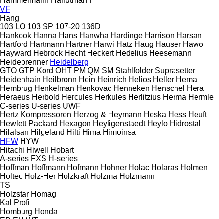
Hammelmann
Handtmann
VF
Hang
103 LO
103 SP
107-20
136D
Hankook
Hanna
Hans
Hanwha
Hardinge
Harrison
Harsan
Hartford
Hartmann
Hartner
Harwi
Hatz
Haug
Hauser
Hawo
Hayward
Hebrock
Hecht
Heckert
Hedelius
Heesemann
Heidebrenner
Heidelberg
GTO
GTP
Kord
OHT
PM
QM
SM
Stahlfolder
Suprasetter
Heidenhain
Heilbronn
Hein
Heinrich
Helios
Heller
Hema
Hembrug
Henkelman
Henkovac
Henneken
Henschel
Hera
Heraeus
Herbold
Hercules
Herkules
Herlitzius
Herma
Hermle
C-series
U-series
UWF
Hertz Kompressoren
Herzog & Heymann
Heska
Hess
Heuft
Hewlett Packard
Hexagon
Heyligenstaedt
Heylo
Hidrostal
Hilalsan
Hilgeland
Hilti
Hima
Himoinsa
HFW
HYW
Hitachi
Hiwell
Hobart
A-series
FXS
H-series
Hoffman
Hoffmann
Hofmann
Hohner
Holac
Holaras
Holmen
Holtec
Holz-Her
Holzkraft
Holzma
Holzmann
TS
Holzstar
Homag
Kal
Profi
Homburg
Honda