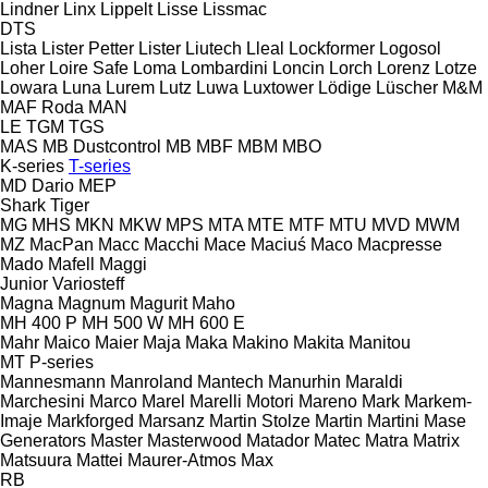
Lindner
Linx
Lippelt
Lisse
Lissmac
DTS
Lista
Lister Petter
Lister
Liutech
Lleal
Lockformer
Logosol
Loher
Loire Safe
Loma
Lombardini
Loncin
Lorch
Lorenz
Lotze
Lowara
Luna
Lurem
Lutz
Luwa
Luxtower
Lödige
Lüscher
M&M
MAF Roda
MAN
LE
TGM
TGS
MAS
MB Dustcontrol
MB
MBF
MBM
MBO
K-series
T-series
MD Dario
MEP
Shark
Tiger
MG
MHS
MKN
MKW
MPS
MTA
MTE
MTF
MTU
MVD
MWM
MZ
MacPan
Macc
Macchi
Mace
Maciuś
Maco
Macpresse
Mado
Mafell
Maggi
Junior
Variosteff
Magna
Magnum
Magurit
Maho
MH 400 P
MH 500 W
MH 600 E
Mahr
Maico
Maier
Maja
Maka
Makino
Makita
Manitou
MT
P-series
Mannesmann
Manroland
Mantech
Manurhin
Maraldi
Marchesini
Marco
Marel
Marelli Motori
Mareno
Mark
Markem-
Imaje
Markforged
Marsanz
Martin Stolze
Martin
Martini
Mase
Generators
Master
Masterwood
Matador
Matec
Matra
Matrix
Matsuura
Mattei
Maurer-Atmos
Max
RB