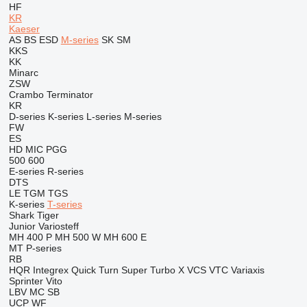
HF
KR
Kaeser
AS
BS
ESD
M-series
SK
SM
KKS
KK
Minarc
ZSW
Crambo
Terminator
KR
D-series
K-series
L-series
M-series
FW
ES
HD
MIC
PGG
500
600
E-series
R-series
DTS
LE
TGM
TGS
K-series
T-series
Shark
Tiger
Junior
Variosteff
MH 400 P
MH 500 W
MH 600 E
MT
P-series
RB
HQR
Integrex
Quick Turn
Super Turbo X
VCS
VTC
Variaxis
Sprinter
Vito
LBV
MC
SB
UCP
WF