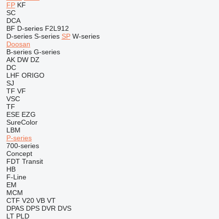
FP
KF
SC
DCA
BF
D-series
F2L912
D-series
S-series
SP
W-series
Doosan
B-series
G-series
AK
DW
DZ
DC
LHF
ORIGO
SJ
TF
VF
VSC
TF
ESE
EZG
SureColor
LBM
P-series
700-series
Concept
FDT
Transit
HB
F-Line
EM
MCM
CTF
V20
VB
VT
DPAS
DPS
DVR
DVS
LT
PLD