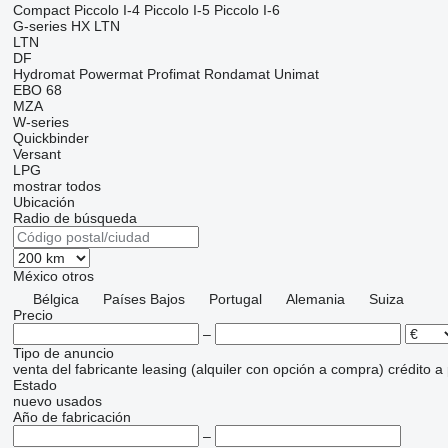
Compact
Piccolo I-4
Piccolo I-5
Piccolo I-6
G-series
HX
LTN
LTN
DF
Hydromat
Powermat
Profimat
Rondamat
Unimat
EBO 68
MZA
W-series
Quickbinder
Versant
LPG
mostrar todos
Ubicación
Radio de búsqueda
México
otros
Bélgica
Países Bajos
Portugal
Alemania
Suiza
Precio
–
Tipo de anuncio
venta
del fabricante
leasing (alquiler con opción a compra)
crédito
a
Estado
nuevo
usados
Año de fabricación
–