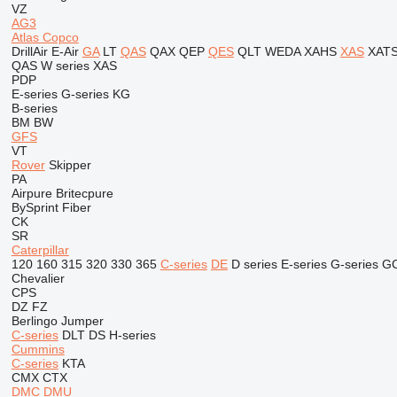
VZ
AG3
Atlas Copco
DrillAir
E-Air
GA
LT
QAS
QAX
QEP
QES
QLT
WEDA
XAHS
XAS
XAT
QAS
W series
XAS
PDP
E-series
G-series
KG
B-series
BM
BW
GFS
VT
Rover
Skipper
PA
Airpure
Britecpure
BySprint Fiber
CK
SR
Caterpillar
120
160
315
320
330
365
C-series
DE
D series
E-series
G-series
G
Chevalier
CPS
DZ
FZ
Berlingo
Jumper
C-series
DLT
DS
H-series
Cummins
C-series
KTA
CMX
CTX
DMC
DMU