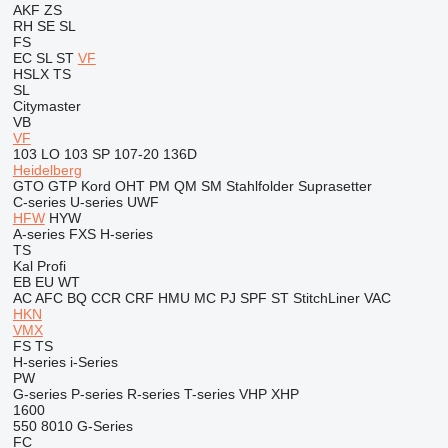
AKF
ZS
RH
SE
SL
FS
EC
SL
ST
VF
HSLX
TS
SL
Citymaster
VB
VF
103 LO
103 SP
107-20
136D
Heidelberg
GTO
GTP
Kord
OHT
PM
QM
SM
Stahlfolder
Suprasetter
C-series
U-series
UWF
HFW
HYW
A-series
FXS
H-series
TS
Kal
Profi
EB
EU
WT
AC
AFC
BQ
CCR
CRF
HMU
MC
PJ
SPF
ST
StitchLiner
VAC
HKN
VMX
FS
TS
H-series
i-Series
PW
G-series
P-series
R-series
T-series
VHP
XHP
1600
550
8010
G-Series
FC