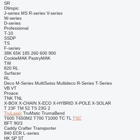
SR
Olimpic
J-series
MS
R-series
V-series
W-series
D-series
Professional
T-10
SSDP
TS
F-series
38K
65K
185
260
600
900
CookieMAK
PastryMAK
TW
820
RL
Surfacer
RL
Deco
M-Series
MultiSwiss
Multideco
R-Series
T-Series
VB
VT
Proace
TNK
TNL
X-BOX
X-CHAIN
X-ECO
X-HYBRID
X-POLE
X-SOLAR
T 23F
TM 52
TS 23G 2
TruLaser
TruMatic
TrumaBend
T600
T650M2
T700
T1000
TC
TL
TSC
BFT 90/3
Caddy
Crafter
Transporter
840
ECR
L-series
HK
SP
ST