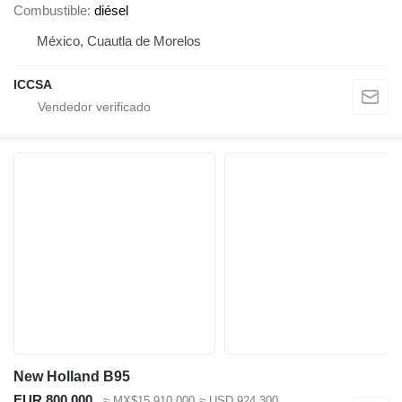
Combustible
diésel
México, Cuautla de Morelos
ICCSA
New Holland B95
EUR 800,000
≈ MX$15,910,000
≈ USD 924,300