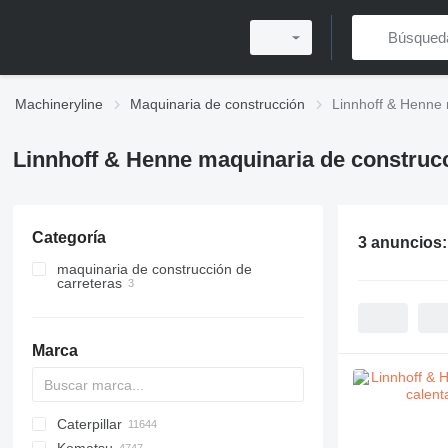
Machineryline
Maquinaria de construcción
Linnhoff & Henne 
Linnhoff & Henne maquinaria de construc
Categoría
3 anuncios
maquinaria de construcción de
carreteras
calentadores de asfalto
cajas calientes de asfalto
Marca
Caterpillar
Titan
AL
SP
AX
X-Series
AFW
HD
FlexiROC
1304
400 - series
BC
BG
BB
553
GSH
Leonardo
AHK
K-series
CK
3.5
B-series
450