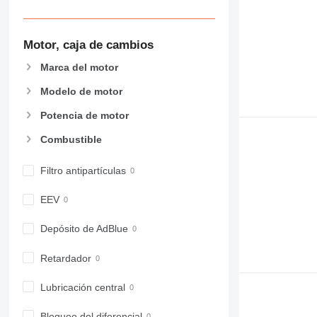
906
907
908
Motor, caja de cambios
910
Marca del motor
914
918
Modelo de motor
924
Potencia de motor
926
928
Combustible
930
931
Filtro antipartículas
938
EEV
950
953
Depósito de AdBlue
955
962
Retardador
963
Lubricación central
966
972
Bloqueo del diferencial