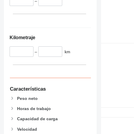
–
345
349
350
365
374
Kilometraje
390
395
–
km
416
420
424
426
428
Características
430
432
Peso neto
434
Horas de trabajo
444
Capacidad de carga
589
826
Velocidad