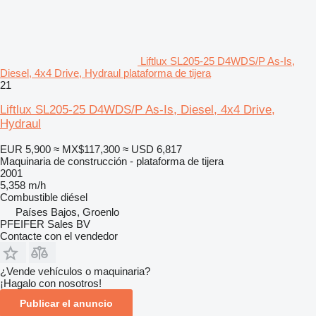
Liftlux SL205-25 D4WDS/P As-Is,
Diesel, 4x4 Drive, Hydraul plataforma de tijera
21
Liftlux SL205-25 D4WDS/P As-Is, Diesel, 4x4 Drive,
Hydraul
EUR 5,900
≈ MX$117,300
≈ USD 6,817
Maquinaria de construcción - plataforma de tijera
2001
5,358 m/h
Combustible
diésel
Países Bajos, Groenlo
PFEIFER Sales BV
Contacte con el vendedor
¿Vende vehículos o maquinaria?
¡Hagalo con nosotros!
Publicar el anuncio