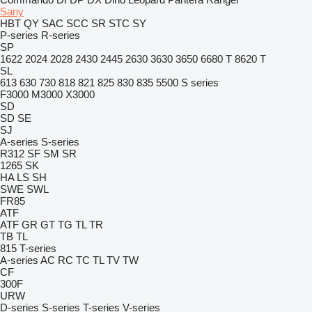
Sany
HBT
QY
SAC
SCC
SR
STC
SY
P-series
R-series
SP
1622
2024
2028
2430
2445
2630
3630
3650
6680 T
8620 T
SL
613
630
730
818
821
825
830
835
5500
S series
F3000
M3000
X3000
SD
SD
SE
SJ
A-series
S-series
R312
SF
SM
SR
1265
SK
HA
LS
SH
SWE
SWL
FR85
ATF
ATF
GR
GT
TG
TL
TR
TB
TL
815
T-series
A-series
AC
RC
TC
TL
TV
TW
CF
300F
URW
D-series
S-series
T-series
V-series