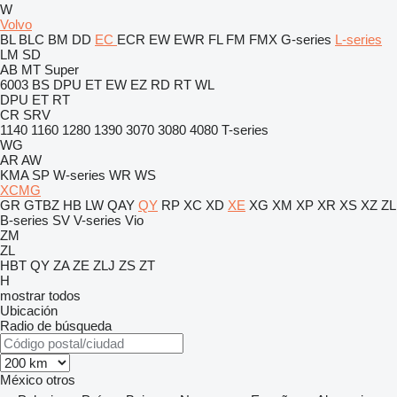
W
Volvo
BL
BLC
BM
DD
EC
ECR
EW
EWR
FL
FM
FMX
G-series
L-series
LM
SD
AB
MT
Super
6003
BS
DPU
ET
EW
EZ
RD
RT
WL
DPU
ET
RT
CR
SRV
1140
1160
1280
1390
3070
3080
4080
T-series
WG
AR
AW
KMA
SP
W-series
WR
WS
XCMG
GR
GTBZ
HB
LW
QAY
QY
RP
XC
XD
XE
XG
XM
XP
XR
XS
XZ
ZL
B-series
SV
V-series
Vio
ZM
ZL
HBT
QY
ZA
ZE
ZLJ
ZS
ZT
H
mostrar todos
Ubicación
Radio de búsqueda
México
otros