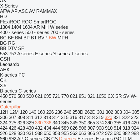
AX
X-Series
AFW
AP
ASC
AV
RAMMAX
HD
FlexiROC
ROC
SmartROC
1304
1404
1604
AR
MH
W series
400 - series
500 - series
700 - series
BC
BF
BM
BP
BT
BVP
BW
MPH
BG
RG
BB
DTV
SF
553
753
A series
E series
S series
T series
GSH
Leonardo
AHK
K-series
PC
CK
3.5
B-series
C-series
450
570
580
590
621
695
721
770
821
851
921
1650
CX
SR
SV
W-
series
Caterpillar
12H
12M
120
140
160
226
236
246
259D
262D
301
302
303
304
305
306
307
308
311
312
313
314
315
316
317
318
319
320
321
322
323
324
325
326
329
330
336
340
345
349
350
365
374
390
395
416
420
424
426
428
430
432
434
444
589
826
906
907
908
910
914
918
924
926
928
930
931
938
950
953
955
962
963
966
972
973
980
982
988
990
992
AP
C-series
CB
CS
D series
E-series
F-series
GC
IT
M-