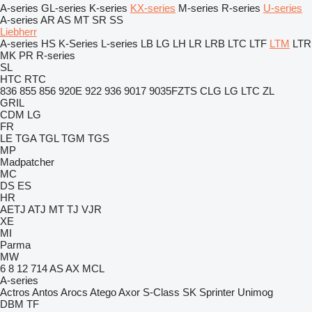
A-series
GL-series
K-series
KX-series
M-series
R-series
U-series
A-series
AR
AS
MT
SR
SS
Liebherr
A-series
HS
K-Series
L-series
LB
LG
LH
LR
LRB
LTC
LTF
LTM
LTR
MK
PR
R-series
SL
HTC
RTC
836
855
856
920E
922
936
9017
9035FZTS
CLG
LG
LTC
ZL
GRIL
CDM
LG
FR
LE
TGA
TGL
TGM
TGS
MP
Madpatcher
MC
DS
ES
HR
AETJ
ATJ
MT
TJ
VJR
XE
MI
Parma
MW
6
8
12
714
AS
AX
MCL
A-series
Actros
Antos
Arocs
Atego
Axor
S-Class
SK
Sprinter
Unimog
DBM
TF