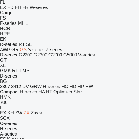
FL
EX
FD
FH
FR
W-series
Cargo
FS
F-series
MHL
HCR
HRE
EK
R-series
RT
SL
AWP
GR
GS
S series
Z series
D-series
G2200
G2300
G2700
G5000
V-series
GT
XL
GMK
RT
TMS
D-series
BG
3307
3412
DV
GRW
H-series
HC
HD
HP
HW
Compact
H-series
HA
HT
Optimum
Star
HMK
700
LL
EX
KH
ZW
ZX
Zaxis
SCX
C-series
H-series
A-series