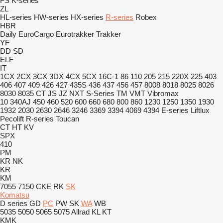
FS
K-series
ZL
HL-series
HW-series
HX-series
R-series
Robex
HBR
Daily
EuroCargo
Eurotrakker
Trakker
YF
DD
SD
ELF
IT
1CX
2CX
3CX
3DX
4CX
5CX
16C-1
86
110
205
215
220X
225
403
406
407
409
426
427
435S
436
437
456
457
8008
8018
8025
8026
8030
8035
CT
JS
JZ
NXT
S-Series
TM
VMT
Vibromax
10
340AJ
450
460
520
600
660
680
800
860
1230
1250
1350
1930
1932
2030
2630
2646
3246
3369
3394
4069
4394
E-series
Liftlux
Pecolift
R-series
Toucan
CT
HT
KV
SPX
410
PM
KR
NK
KR
KM
7055
7150
CKE
RK
SK
Komatsu
D series
GD
PC
PW
SK
WA
WB
5035
5050
5065
5075
Allrad
KL
KT
KMK