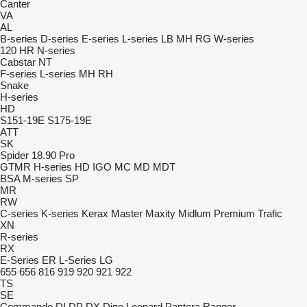
Canter
VA
AL
B-series
D-series
E-series
L-series
LB
MH
RG
W-series
120
HR
N-series
Cabstar
NT
F-series
L-series
MH
RH
Snake
H-series
HD
S151-19E
S175-19E
ATT
SK
Spider 18.90 Pro
GTMR
H-series
HD
IGO
MC
MD
MDT
BSA
M-series
SP
MR
RW
C-series
K-series
Kerax
Master
Maxity
Midlum
Premium
Trafic
XN
R-series
RX
E-Series
ER
L-Series
LG
655
656
816
919
920
921
922
TS
SE
Commando
DI
DP
DX
Dino
Leopard
Pantera
Ranger