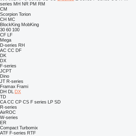
series
MH
NR
PM
RM
CM
Scorpion
Torion
CH
MC
BlockKing
MobKing
30
60
100
CF
LF
Mega
D-series
RH
AC
CC
DF
DK
DX
F-series
JCPT
Dino
JT
R-series
Framax
Frami
DH
DL
DX
TD
CA
CC
CP
CS
F series
LP
SD
R-series
AirROC
W-series
ER
Compact
Turbomix
ATF
F-series
RTF