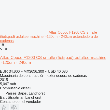
Atlas Copco F1200 CS smalle
(fietspad) asfalteermachine >120cm - 240cm extendedora de
cadenas
18
VÍDEO
Atlas Copco F1200 CS smalle (fietspad) asfalteermachine
>120cm - 240cm
EUR 34,900
≈ MX$696,300
≈ USD 40,080
Maquinaria de construcción - extendedora de cadenas
2015
5,047 m/h
Combustible
diésel
Países Bajos, Landhorst
Bart Straatman Landhorst
Contacte con el vendedor