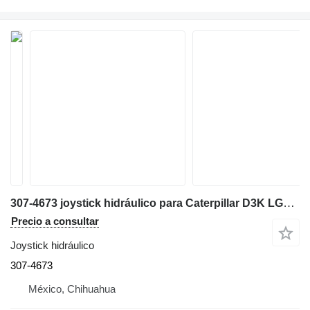
307-4673 joystick hidráulico para Caterpillar D3K LGP,D6N XL,D6T LGP,D6T XW,D5R bulldozer
Precio a consultar
Joystick hidráulico
307-4673
México, Chihuahua