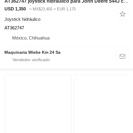
AT362747 joystick hidráulico para John Deere 544J cargadora de ruedas
USD 1,350
≈ MX$23,450
≈ EUR 1,175
Joystick hidráulico
AT362747
México, Chihuahua
Maquinaria Wiebe Km 24 Sa