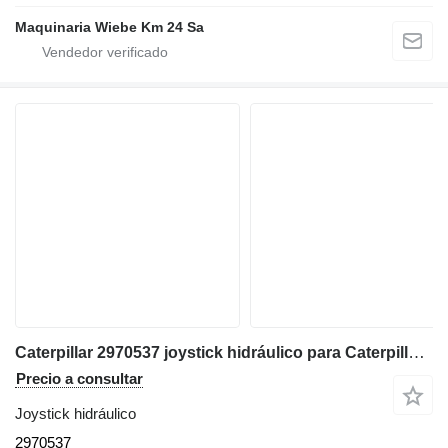
Maquinaria Wiebe Km 24 Sa
Caterpillar 2970537 joystick hidráulico para Caterpillar 345C 320D 330D 311D 321D 312D 323D 314D 324D 315D 325D 345D 328D 319D 329D 349D 349D2 excavadora
Precio a consultar
Joystick hidráulico
2970537