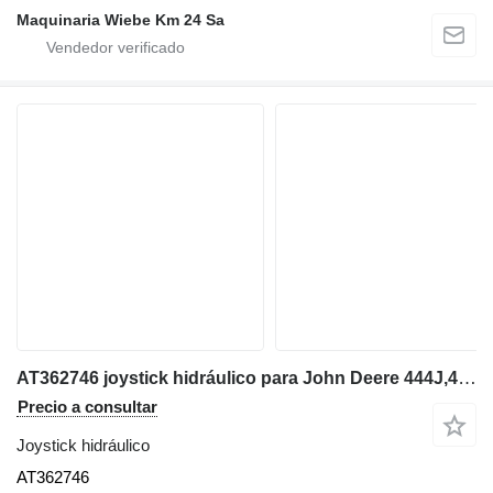
Maquinaria Wiebe Km 24 Sa
AT362746 joystick hidráulico para John Deere 444J,444K,524K,544K.4045,6068 cargadora de ruedas
Precio a consultar
Joystick hidráulico
AT362746