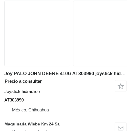
Joy PALO JOHN DEERE 410G AT303990 joystick hidráulico para John Deere 410G retroexcavadora
Precio a consultar
Joystick hidráulico
AT303990
México, Chihuahua
Maquinaria Wiebe Km 24 Sa