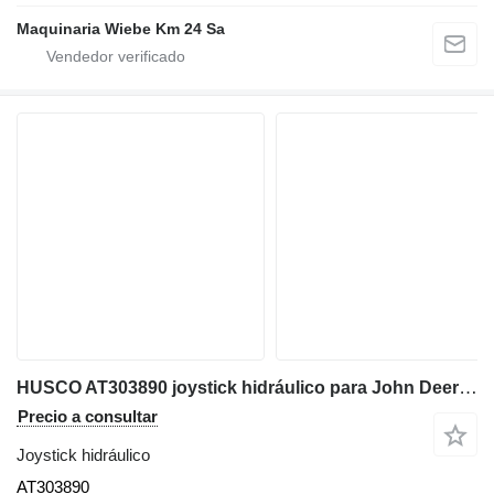
Maquinaria Wiebe Km 24 Sa
HUSCO AT303890 joystick hidráulico para John Deere 310G,315SG,310J,410J retroexcavadora
Precio a consultar
Joystick hidráulico
AT303890