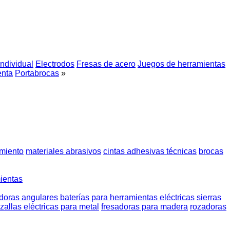
ndividual
Electrodos
Fresas de acero
Juegos de herramientas
enta
Portabrocas
»
miento
materiales abrasivos
cintas adhesivas técnicas
brocas
ientas
doras angulares
baterías para herramientas eléctricas
sierras
izallas eléctricas para metal
fresadoras para madera
rozadoras