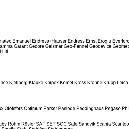
matec
Emanuel
Endress+Hauser
Endress
Ernst
Eroglu
Everfor
amma
Garant
Gedore
Geismar
Geo-Fennel
Geodevice
Geomet
Hilti
ence
Kjellberg
Klauke
Knipex
Komet
Kress
Krohne
Krupp
Leica
ox
Olofsfors
Optimum
Parker
Paslode
Peddinghaus
Pegaso
Phi
gby
Röhm
Rösler
SAF
SET
SOC
Safe
Sandvik
Scania
Scantoo