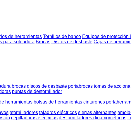
ios de herramientas
Tornillos de banco
Equipos de protección i
s para soldadura
Brocas
Discos de desbaste
Cajas de herrami
adura
brocas
discos de desbaste
portabrocas
tomas de acciona
doras
puntas de destornillador
de herramientas
bolsas de herramientas
cinturones portaherram
lavos
atornilladores
taladros eléctricos
sierras alternantes
amola
rsión
cepilladoras eléctricas
destornilladores dinamométricos
c