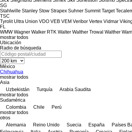
Sick
Siegmund
Siemens
Simex
Skil
Sonesson
Sortimo
Spectr
SG
Stahlwille
Stanley
Stow
Strapex
Suhner
Summit
Target
Tecalem
TSC
Tyrolit
Ultra
Union
VDO
VEB
VEM
Veribor
Vertex
Vidmar
Vikin
FL
WMW
Wagner
Walker RTK
Walter
Walther Trowal
Walther
Warr
mostrar todos
Ubicación
Radio de búsqueda
México
Chihuahua
mostrar todos
Asia
Uzbekistán
Turquía
Arabia Saudita
mostrar todos
Sudamérica
Colombia
Chile
Perú
mostrar todos
otros
Alemania
Reino Unido
Suecia
España
Países B
Eslovaquia
Italia
Austria
Rumanía
Croacia
Finla