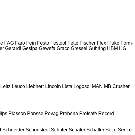
ce
FAG
Faro
Fein
Festo
Festool
Fette
Fischer
Flex
Fluke
Form-
er
Gerardi
Gesipa
Gewefa
Graco
Gressel
Gühring
HBM
HG
Leitz
Leuco
Liebherr
Lincoln
Lista
Logosol
MAN
MB Crusher
lips
Plasson
Ponsse
Povag
Prebena
Profsafe
Record
l
Schneider
Schonstedt
Schuler
Schäfer
Schäffer
Seco
Senco