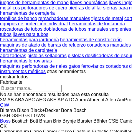
juegos de herramientas de mano
llaves neumáticas
llaves ingl
metálicos
perforadores de cuero
piedras de afilar
sierras para 
herramientas de cerrajería
tornillos de banco
remachadoras manuales
tijeras de metal
cort
equipos de protección individual
herramientas de fontanería
roscadoras de tubos
dobladoras de tubos manuales
serpientes
tubos
llaves para tubos
herramientas para jardinería
herramientas de construcción
máquinas de atado de barras de refuerzo
cortadores manuales 
herramientas de carpintería
abrazaderas
pistolas selladoras
pistolas dosificadoras de esp
herramientas ferroviarias
máquinas perforadoras de rieles
gatos ferroviarios
cortadoras d
instrumentos médicos
otras herramientas
mostrar todos
Fabricante
No se han encontrado resultados para esta consulta
3M
AB
ABA
ABC
AEG
AKE
AP
ATC
Abex
Albrecht
Allen
AmPro
CIW
Biltema
Bison
Black+Decker
Bona
Bosch
GBH
GSH
GST
GWS
Boss
Bostitch
Bott
Braun
Brix
Brynje
Burster
Böhler
CSE
Cami
CK
Carborundum
Carro
Carver
Casco
Castolin Eutectic
Caterpillar