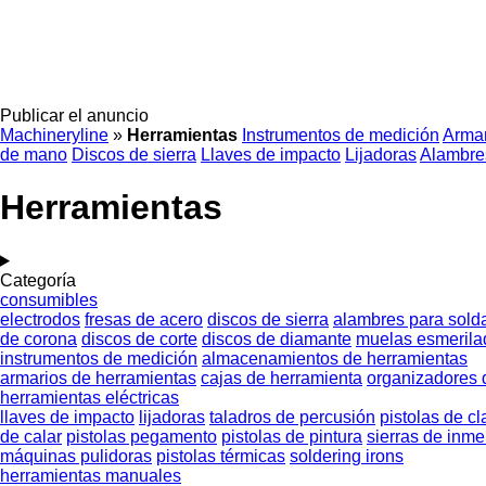
Publicar el anuncio
Machineryline
»
Herramientas
Instrumentos de medición
Armar
de mano
Discos de sierra
Llaves de impacto
Lijadoras
Alambre
Herramientas
Categoría
consumibles
electrodos
fresas de acero
discos de sierra
alambres para sold
de corona
discos de corte
discos de diamante
muelas esmerila
instrumentos de medición
almacenamientos de herramientas
armarios de herramientas
cajas de herramienta
organizadores 
herramientas eléctricas
llaves de impacto
lijadoras
taladros de percusión
pistolas de c
de calar
pistolas pegamento
pistolas de pintura
sierras de inme
máquinas pulidoras
pistolas térmicas
soldering irons
herramientas manuales