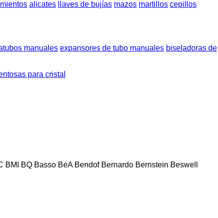
amientos
alicates
llaves de bujías
mazos
martillos
cepillos
tatubos manuales
expansores de tubo manuales
biseladoras de
entosas para cristal
C
BMI
BQ
Basso
BeA
Bendof
Bernardo
Bernstein
Beswell