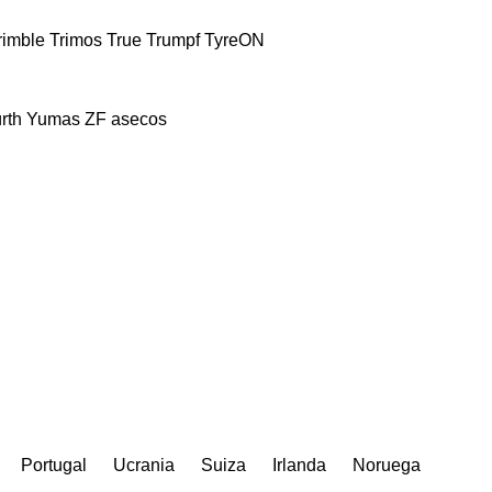
rimble
Trimos
True
Trumpf
TyreON
rth
Yumas
ZF
asecos
Portugal
Ucrania
Suiza
Irlanda
Noruega