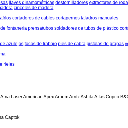
esas
llaves dinamométricas
destornilladores
extractores de rod
madera
cinceles de madera
afríos
cortadores de cables
cortapernos
taladros manuales
 de fontanería
prensatubos
soldadores de tubos de plástico
cor
de azulejos
focos de trabajo
pies de cabra
pistolas de grapas
v
uma
e rieles
Ama Laser
American
Apex
Arhem
Arntz
Ashita
Atlas Copco
B&
sa
Captok