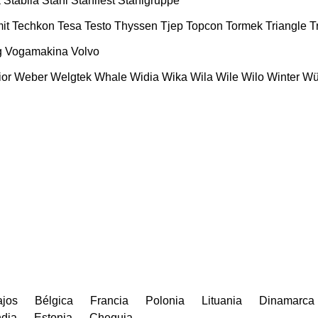
a
Stabila
Stahl
Stahlfest
Stahlgruppe
it
Techkon
Tesa
Testo
Thyssen
Tjep
Topcon
Tormek
Triangle
T
g
Vogamakina
Volvo
ior
Weber
Welgtek
Whale
Widia
Wika
Wila
Wile
Wilo
Winter
Wü
ajos
Bélgica
Francia
Polonia
Lituania
Dinamarca
ndia
Estonia
Chequia