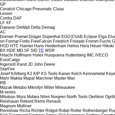
GP
Ceratizit
Chicago Pneumatic
Claas
Lexion
Cordia
DAF
LF
XF
Daewoo
DeWalt
Delta
Demag
AC
Dormer Pramet
Dräger
Düperthal
EGO
ESAB
Eclipse
Elga
Elu
on
Format
Fortis
FreeFalcon
Friedrich
Fristads
Fromm
Fuchs
G
HSD
HTC
Haimer
Hans
Heidenhain
Helios
Hera
Heuer
Hikoki
BX
HDE
MD
SF
SID
TE
WSR
Hitachi
Hoffmann
Holex
Husqvarna
Huttenberg
IMC
IVECO
EuroCargo
Ingersoll Rand
JD
John Deere
StarFire
Josef Kihlberg
K2
KIP
KS Tools
Kaiser
Kelch
Kennametal
Key
Mahr
Makita
Mapal
Marchner
Master
Max
RB
Mazak
Metabo
Mikrofyn
Miller
Milwaukee
M-series
Mitutoyo
Mora
Mubea
Niles
Norgren
North Tools
Oerlikon
Ogrif
Reishauer
Rekord
Rems
Renault
Magnum
Midliner
Renishaw
Richa
Richter
Ridgid
Robel
Roller
Rothenberger
Ru