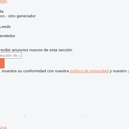
55A
ta
ico - otro generador
 Leeds
B
vendedor
recibir anuncios nuevos de esta sección
uí, muestra su conformidad con nuestra
política de privacidad
y nuestro
50A