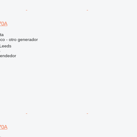
70A
ta
ico - otro generador
 Leeds
B
vendedor
70A