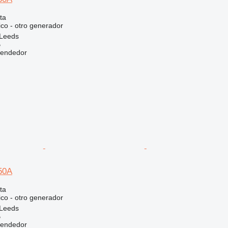
ta
ico - otro generador
 Leeds
B
vendedor
50A
ta
ico - otro generador
 Leeds
B
vendedor