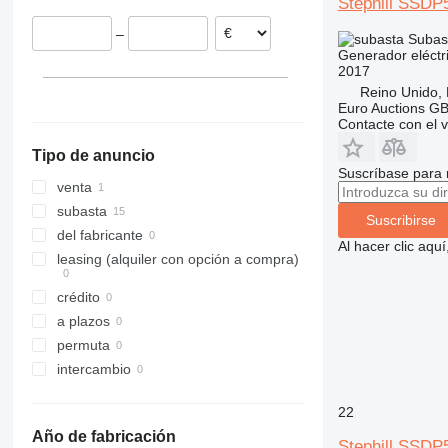
Stephill SSDP
–
Subas
Generador eléctr
2017
Reino Unido,
Euro Auctions G
Contacte con el 
Tipo de anuncio
Suscríbase para 
venta
subasta
Suscribirse
del fabricante
Al hacer clic aq
leasing (alquiler con opción a compra)
crédito
a plazos
permuta
intercambio
22
Año de fabricación
Stephill SSDP