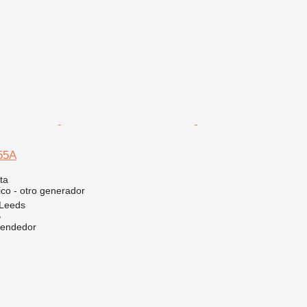
55A
ta
ico - otro generador
 Leeds
B
vendedor