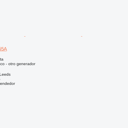
55A
ta
ico - otro generador
 Leeds
B
vendedor