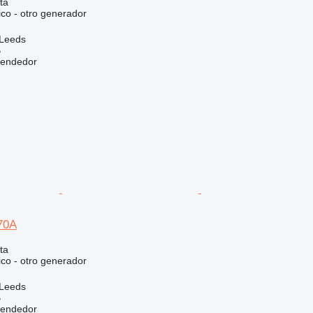
ta
ico - otro generador
 Leeds
B
vendedor
70A
ta
ico - otro generador
 Leeds
B
vendedor