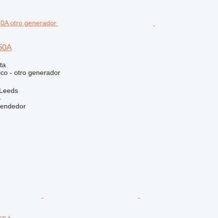
50A
ta
ico - otro generador
 Leeds
B
vendedor