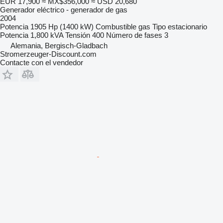
EUR 17,900
≈ MX$356,000
≈ USD 20,680
Generador eléctrico - generador de gas
2004
Potencia
1905 Hp (1400 kW)
Combustible
gas
Tipo
estacionario
Potencia
1,800 kVA
Tensión
400
Número de fases
3
Alemania, Bergisch-Gladbach
Stromerzeuger-Discount.com
Contacte con el vendedor