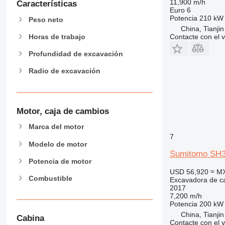
11,900 m/h
Características
F-series
Euro 6
GC
Potencia
210 kW 
Peso neto
China, Tianjin
M-series
Horas de trabajo
Contacte con el 
MH
NR
Profundidad de excavación
PC
Radio de excavación
Motor, caja de cambios
Marca del motor
7
Modelo de motor
Sumitomo SH
Potencia de motor
USD 56,920
≈ M
Combustible
Excavadora de c
2017
7,200 m/h
Potencia
200 kW 
China, Tianjin
Cabina
Contacte con el 