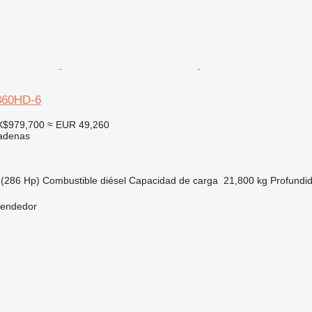
360HD-6
X$979,700
≈ EUR 49,260
adenas
(286 Hp)
Combustible
diésel
Capacidad de carga
21,800 kg
Profundi
vendedor