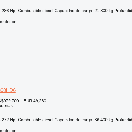
(286 Hp)
Combustible
diésel
Capacidad de carga
21,800 kg
Profundi
vendedor
360HD6
X$979,700
≈ EUR 49,260
adenas
(272 Hp)
Combustible
diésel
Capacidad de carga
36,400 kg
Profundi
vendedor