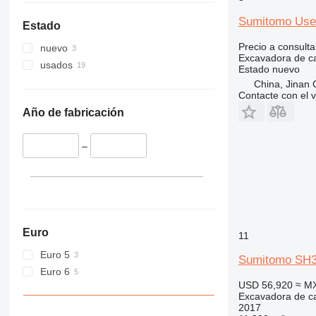
365
8050
374
8052
Sumitomo Use
Estado
375
8055
Precio a consulta
nuevo
390
8056
Excavadora de c
usados
395
8060
Estado
nuevo
China, Jinan C
416
8065
Contacte con el 
420
8080
Año de fabricación
422
8085
424
JS
–
426
JZ
428
NXT
430
432
434
Euro
11
438
Euro 5
444
Sumitomo SH
Euro 6
C-series
USD 56,920
≈ M
D series
Excavadora de c
E-series
2017