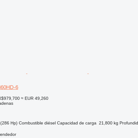
360HD-6
X$979,700
≈ EUR 49,260
adenas
(286 Hp)
Combustible
diésel
Capacidad de carga
21,800 kg
Profundi
vendedor