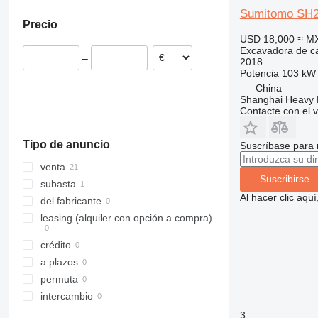
Lituania
316
86
CLG
EWR
Sumitomo SH
Precio
Reino Unido
317
110
ZL
FM
USD 18,000
≈ M
Francia
318
140X LC
G-series
Excavadora de c
–
2018
319
205
Potencia
103 kW 
320
215
China
321
220X
Shanghai Heavy M
Contacte con el 
322
225
323
245HDLR
Tipo de anuncio
Suscríbase para 
324
8008
325
8010
venta
Suscribirse
326
8014
subasta
Al hacer clic aq
329
8016
del fabricante
330
8018
leasing (alquiler con opción a compra)
336
8025
crédito
340
8026
a plazos
345
8030
permuta
349
8035
intercambio
350
8045
3