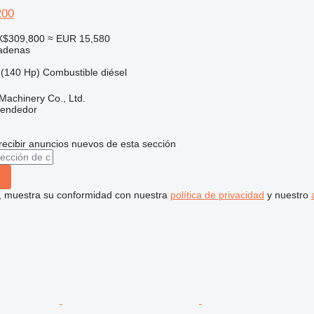
200
X$309,800
≈ EUR 15,580
adenas
(140 Hp)
Combustible
diésel
achinery Co., Ltd.
vendedor
recibir anuncios nuevos de esta sección
uí, muestra su conformidad con nuestra
política de privacidad
y nuestro