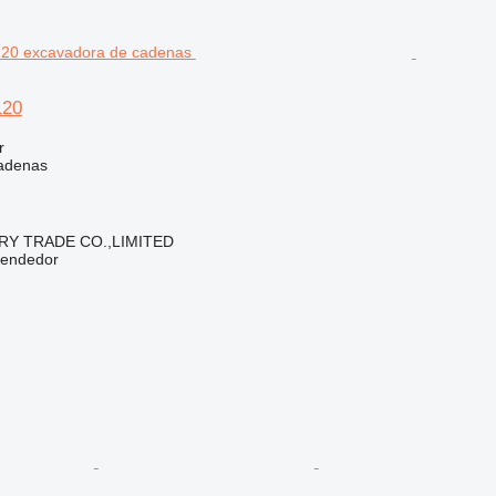
120
r
adenas
RY TRADE CO.,LIMITED
vendedor