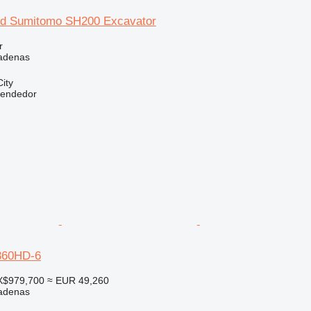
d Sumitomo SH200 Excavator
r
adenas
ity
vendedor
360HD-6
X$979,700
≈ EUR 49,260
adenas