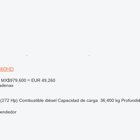
360HD
 MX$979,600
≈ EUR 49,260
adenas
(272 Hp)
Combustible
diésel
Capacidad de carga
36,400 kg
Profundi
vendedor