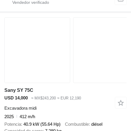
Sany SY 75C
USD 14,000
≈ MX$243,200
≈ EUR 12,190
Excavadora midi
2025
412 m/h
Potencia
40.9 kW (55.64 Hp)
Combustible
diésel
Capacidad de carga
7,280 kg