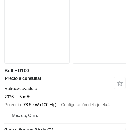
Bull HD100
Precio a consultar
Retroexcavadora
2026
5 m/h
Potencia
73.5 kW (100 Hp)
Configuración del eje
4x4
México, Chih.
Global Promaq SA de CV