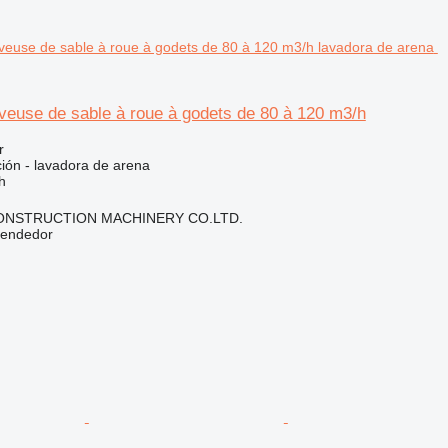
euse de sable à roue à godets de 80 à 120 m3/h
r
ción - lavadora de arena
h
NSTRUCTION MACHINERY CO.LTD.
vendedor