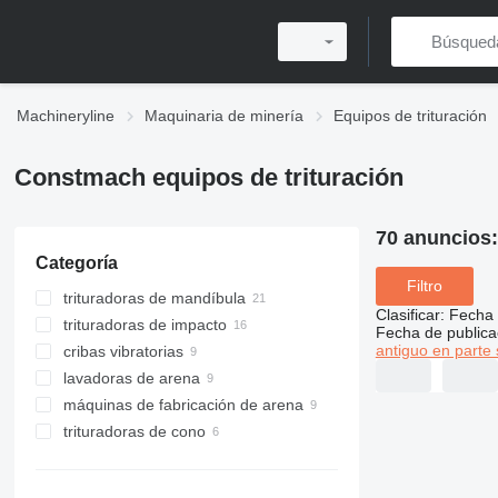
Machineryline
Maquinaria de minería
Equipos de trituración
Constmach equipos de trituración
70 anuncios
Categoría
Filtro
trituradoras de mandíbula
Clasificar
:
Fecha 
trituradoras de impacto
Fecha de publica
antiguo en parte 
cribas vibratorias
trituradoras de impacto de eje
vertical
lavadoras de arena
trituradoras de impacto de eje
máquinas de fabricación de arena
horizontal
trituradoras de cono