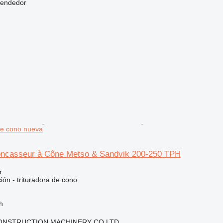
vendedor
de cono nueva
ncasseur à Cône Metso & Sandvik 200-250 TPH
r
ción - trituradora de cono
h
NSTRUCTION MACHINERY CO.LTD.