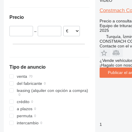
VÍDEO
MVSI
J1170
Constmach Con
PRO
J1175
Precio
VSI
Precio a consulta
Equipo de tritura
2025
–
Turquía, İzmir
CONSTMACH CO
Contacte con el 
¿Vende vehículo
¡Hagalo con noso
Tipo de anuncio
Publicar el a
venta
del fabricante
leasing (alquiler con opción a compra)
crédito
a plazos
permuta
intercambio
1