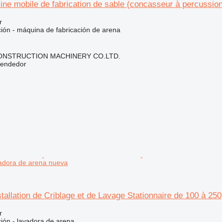
e mobile de fabrication de sable (concasseur à percussion
r
ción - máquina de fabricación de arena
NSTRUCTION MACHINERY CO.LTD.
vendedor
adora de arena nueva
allation de Criblage et de Lavage Stationnaire de 100 à 250
r
ción - lavadora de arena