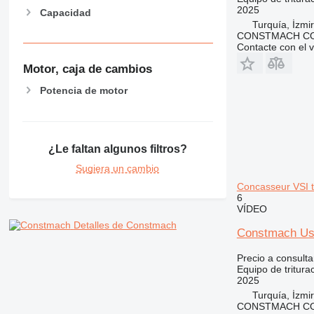
2025
Capacidad
Turquía, İzmir
CONSTMACH CO
Contacte con el 
Motor, caja de cambios
Potencia de motor
¿Le faltan algunos filtros?
Sugiera un cambio
Concasseur VSI t
6
VÍDEO
Detalles de Constmach
Constmach Usi
Precio a consulta
Equipo de tritura
2025
Turquía, İzmir
CONSTMACH CO