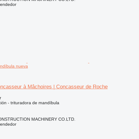
vendedor
andíbula nueva
casseur à Mâchoires | Concasseur de Roche
r
ción - trituradora de mandíbula
NSTRUCTION MACHINERY CO.LTD.
vendedor