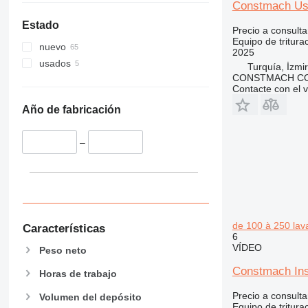
Constmach Usin
Estado
Precio a consulta
Equipo de tritura
nuevo
2025
usados
Turquía, İzmir
CONSTMACH CO
Contacte con el 
Año de fabricación
–
de 100 à 250 lav
Características
6
VÍDEO
Peso neto
Constmach Inst
Horas de trabajo
Precio a consulta
Volumen del depósito
Equipo de tritura