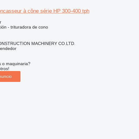
casseur à cône série HP 300-400 tph
r
ción - trituradora de cono
NSTRUCTION MACHINERY CO.LTD.
vendedor
s o maquinaria?
tros!
nuncio