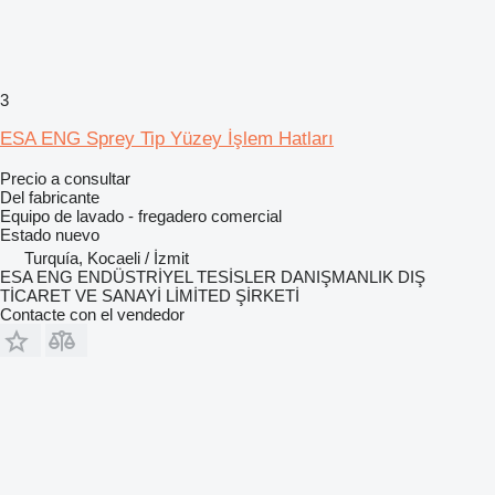
3
ESA ENG Sprey Tip Yüzey İşlem Hatları
Precio a consultar
Del fabricante
Equipo de lavado - fregadero comercial
Estado
nuevo
Turquía, Kocaeli / İzmit
ESA ENG ENDÜSTRİYEL TESİSLER DANIŞMANLIK DIŞ
TİCARET VE SANAYİ LİMİTED ŞİRKETİ
Contacte con el vendedor