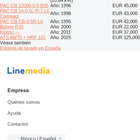
(20.84 kW)
PAC CB 12000-0,5-B95
Año: 1996
EUR 45,000
PAC CB 14-0,5L-R-7 LII
Año: 1998
EUR 43,000
Compact
PAC CB CB-0,5R-LII
Año: 1995
EUR 42,000
Bohrer R35
Año: 2000
EUR 22,000
Klotzki —
Año: 2011
EUR 37,000
ATS AW75 + HRF 101
Año: 2025
EUR 125,000
Véase también
Equipos de lavado en España
Empresa
Quiénes somos
Ayuda
Contactos
México / Español