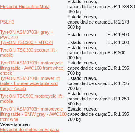
Estado: nuevo,
Elevador Hidráulico Mota
capacidad de carga:
EUR 1,339.80
450 kg
Estado: nuevo,
PSLH3
capacidad de carga:
EUR 2,178
500 kg
TyreON ASM0703H grey +
Estado: nuevo
EUR 1,800
PWC210
TyreON TSC300 + MTC24
Estado: nuevo
EUR 1,900
Estado: nuevo,
TyreON TSC300 scooter lift -
capacidad de carga:
EUR 900
mobile
300 kg
TyreON ASM0703H motorcycle
Estado: nuevo,
lifting table - AWC160 front wheel
capacidad de carga:
EUR 1,395
chock i
700 kg
TyreON ASM0704H mower lift
Estado: nuevo,
table - 1 meter wide table and
capacidad de carga:
EUR 1,795
ramp - Availa
700 kg
Estado: nuevo,
TyreON TSC500 motorcycle lift -
capacidad de carga:
EUR 1,250
mobile
500 kg
TyreON ASM0703H motorcycle
Estado: nuevo,
lifting table - BMW grey - AWC160
capacidad de carga:
EUR 1,395
front whe
700 kg
Véase también
Elevador de motos en España