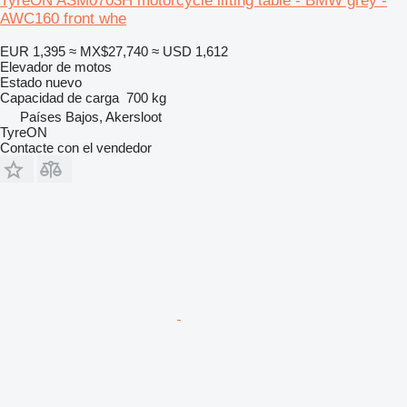
TyreON ASM0703H motorcycle lifting table - BMW grey -
AWC160 front whe
EUR 1,395
≈ MX$27,740
≈ USD 1,612
Elevador de motos
Estado
nuevo
Capacidad de carga
700 kg
Países Bajos, Akersloot
TyreON
Contacte con el vendedor