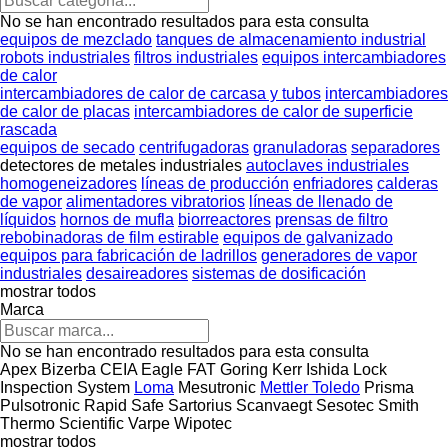
No se han encontrado resultados para esta consulta
equipos de mezclado
tanques de almacenamiento industrial
robots industriales
filtros industriales
equipos intercambiadores
de calor
intercambiadores de calor de carcasa y tubos
intercambiadores
de calor de placas
intercambiadores de calor de superficie
rascada
equipos de secado
centrifugadoras
granuladoras
separadores
detectores de metales industriales
autoclaves industriales
homogeneizadores
líneas de producción
enfriadores
calderas
de vapor
alimentadores vibratorios
líneas de llenado de
líquidos
hornos de mufla
biorreactores
prensas de filtro
rebobinadoras de film estirable
equipos de galvanizado
equipos para fabricación de ladrillos
generadores de vapor
industriales
desaireadores
sistemas de dosificación
mostrar todos
Marca
No se han encontrado resultados para esta consulta
Apex
Bizerba
CEIA
Eagle
FAT
Goring Kerr
Ishida
Lock
Inspection System
Loma
Mesutronic
Mettler Toledo
Prisma
Pulsotronic
Rapid
Safe
Sartorius
Scanvaegt
Sesotec
Smith
Thermo Scientific
Varpe
Wipotec
mostrar todos