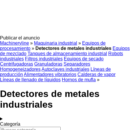
Publicar el anuncio
Machineryline
»
Maquinaria industrial
»
Equipos de
procesamiento
»
Detectores de metales industriales
Equipos
de mezclado
Tanques de almacenamiento industrial
Robots
industriales
Filtros industriales
Equipos de secado
Centrifugadoras
Granuladoras
Separadores
Homogeneizadores
Autoclaves industriales
Líneas de
producción
Alimentadores vibratorios
Calderas de vapor
Líneas de llenado de líquidos
Hornos de mufla
»
Detectores de metales
industriales
Categoría