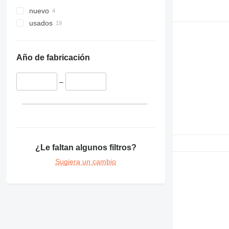
F-series
nuevo
M-series
usados
V-series
Año de fabricación
–
¿Le faltan algunos filtros?
Sugiera un cambio