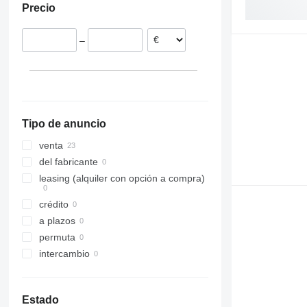
Precio
Polonia
329
330
–
336
340
345
349
350
Tipo de anuncio
365
374
venta
390
del fabricante
395
leasing (alquiler con opción a compra)
416
crédito
420
a plazos
428
permuta
432
intercambio
438
444
DE
Estado