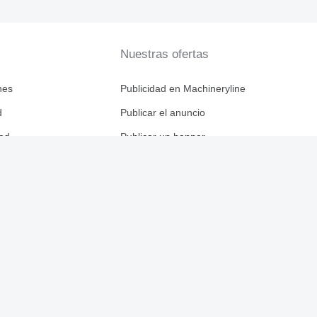
Nuestras ofertas
nes
Publicidad en Machineryline
d
Publicar el anuncio
dad
Publicar un banner
ryline
Programa de afiliados
Empresas
Descargar n