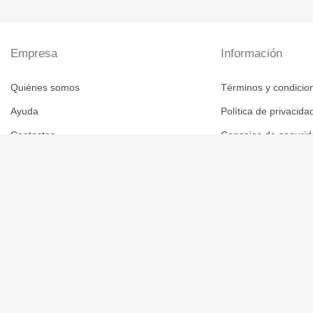
Empresa
Información
Quiénes somos
Términos y condicio
Ayuda
Política de privacida
Contactos
Consejos de seguri
Reseñas de Machine
México / Español
Catálogo de marcas
© 2026 Linemedia