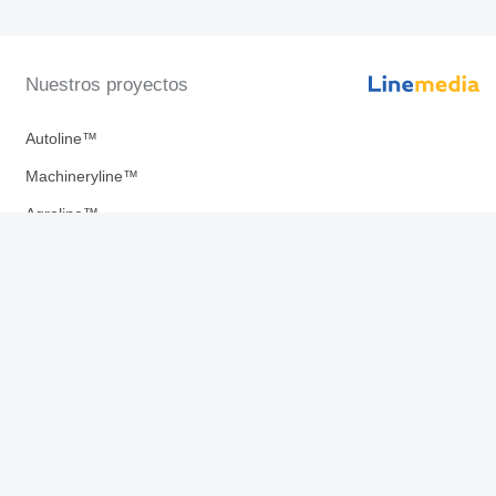
Nuestros proyectos
Autoline™
Machineryline™
Agroline™
Linemedia Digital ™
uestras aplicaciones