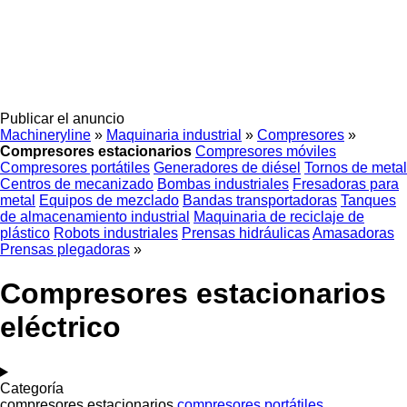
Publicar el anuncio
Machineryline
»
Maquinaria industrial
»
Compresores
»
Compresores estacionarios
Compresores móviles
Compresores portátiles
Generadores de diésel
Tornos de metal
Centros de mecanizado
Bombas industriales
Fresadoras para
metal
Equipos de mezclado
Bandas transportadoras
Tanques
de almacenamiento industrial
Maquinaria de reciclaje de
plástico
Robots industriales
Prensas hidráulicas
Amasadoras
Prensas plegadoras
»
Compresores estacionarios
eléctrico
Categoría
compresores estacionarios
compresores portátiles