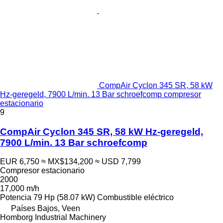
CompAir Cyclon 345 SR, 58 kW
Hz-geregeld, 7900 L/min. 13 Bar schroefcomp compresor
estacionario
9
CompAir Cyclon 345 SR, 58 kW Hz-geregeld,
7900 L/min. 13 Bar schroefcomp
EUR 6,750
≈ MX$134,200
≈ USD 7,799
Compresor estacionario
2000
17,000 m/h
Potencia
79 Hp (58.07 kW)
Combustible
eléctrico
Países Bajos, Veen
Homborg Industrial Machinery