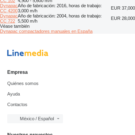
CC 102
4,900 - 5,600 m/h
Dynapac
Año de fabricación: 2016, horas de trabajo:
EUR 37,000
CC 4200
3,000 m/h
Dynapac
Año de fabricación: 2004, horas de trabajo:
EUR 28,000
CC 722
5,500 m/h
Véase también
Dynapac compactadores manuales en España
Empresa
Quiénes somos
Ayuda
Contactos
México / Español
Nuestros proyectos