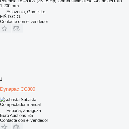
Potencia
18.49 kW (25.15 Hp)
Combustible
diésel
Ancho del rollo
1,200 mm
Eslovenia, Gomilsko
FIŠ D.O.O.
Contacte con el vendedor
1
Dynapac CC800
Subasta
Compactador manual
España, Zaragoza
Euro Auctions ES
Contacte con el vendedor