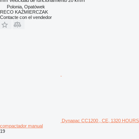
mm
Velocidad de funcionamiento
20 km/h
Polonia, Opatówek
RECO KAŹMIERCZAK
Contacte con el vendedor
Dynapac CC1200 , CE, 1320 HOURS
compactador manual
19