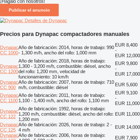
¡Hagalo con nosotros!
Publicar el anuncio
Detalles de Dynapac
Precios para Dynapac compactadores manuales
EUR 8,400
Dynapac
Año de fabricación: 2014, horas de trabajo: 990
-
CC 1000
- 1,300 m/h, ancho del rollo: 1,000 mm
EUR 12,000
Año de fabricación: 2018, horas de trabajo:
EUR 9,800
Dynapac
1,300 - 3,200 m/h, combustible: diésel, ancho
-
CC 1200
del rollo: 1,200 mm, velocidad de
EUR 17,000
funcionamiento: 10 km/h
Dynapac
Año de fabricación: 2007, horas de trabajo: 710
EUR 5,600
CC 900
m/h, combustible: diésel
EUR 9,100
Dynapac
Año de fabricación: 2011, horas de trabajo:
-
CC 1100
1,100 - 1,400 m/h, ancho del rollo: 1,100 mm
EUR 11,000
Año de fabricación: 1992, horas de trabajo:
Dynapac
1,200 m/h, combustible: diésel, ancho del rollo:
EUR 11,000
CC 122
1,200 mm
Dynapac
Año de fabricación: 2026, horas de trabajo: 2 -
EUR 14,000
CC 125
4 m/h
Dynapac
Año de fabricación: 2006, horas de trabajo:
EUR 7,900