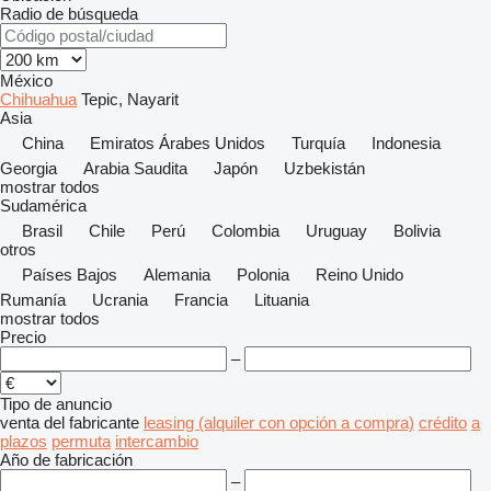
Radio de búsqueda
México
Chihuahua
Tepic, Nayarit
Asia
China
Emiratos Árabes Unidos
Turquía
Indonesia
Georgia
Arabia Saudita
Japón
Uzbekistán
mostrar todos
Sudamérica
Brasil
Chile
Perú
Colombia
Uruguay
Bolivia
otros
Países Bajos
Alemania
Polonia
Reino Unido
Rumanía
Ucrania
Francia
Lituania
mostrar todos
Precio
–
Tipo de anuncio
venta
del fabricante
leasing (alquiler con opción a compra)
crédito
a
plazos
permuta
intercambio
Año de fabricación
–