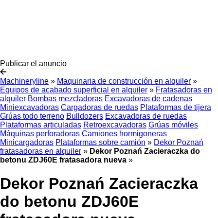
Publicar el anuncio
Machineryline
»
Maquinaria de construcción en alquiler
»
Equipos de acabado superficial en alquiler
»
Fratasadoras en
alquiler
Bombas mezcladoras
Excavadoras de cadenas
Miniexcavadoras
Cargadoras de ruedas
Plataformas de tijera
Grúas todo terreno
Bulldozers
Excavadoras de ruedas
Plataformas articuladas
Retroexcavadoras
Grúas móviles
Máquinas perforadoras
Camiones hormigoneras
Minicargadoras
Plataformas sobre camión
»
Dekor Poznań
fratasadoras en alquiler
»
Dekor Poznań Zacieraczka do
betonu ZDJ60E fratasadora nueva
»
Dekor Poznań Zacieraczka
do betonu ZDJ60E