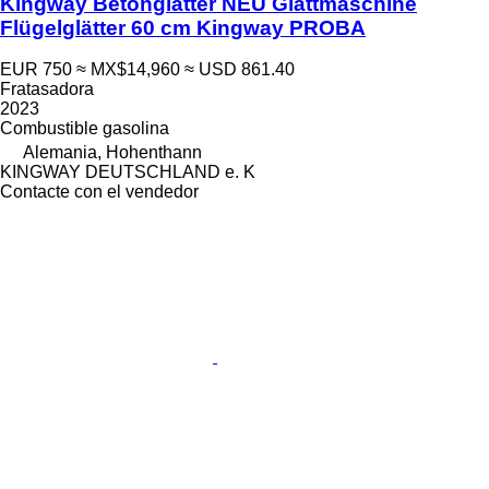
Kingway Betonglätter NEU Glättmaschine
Flügelglätter 60 cm Kingway PROBA
EUR 750
≈ MX$14,960
≈ USD 861.40
Fratasadora
2023
Combustible
gasolina
Alemania, Hohenthann
KINGWAY DEUTSCHLAND e. K
Contacte con el vendedor