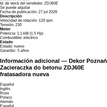
Id. de stock del vendedor:
ZDJ60E
Se puede alquilar
Fecha de publicación:
27 jul 2026
Descripción
Velocidad de rotación:
120 rpm
Tensión:
230
Motor
Potencia:
1.1 kW (1.5 Hp)
Combustible:
eléctrico
Estado
Estado:
nuevo
Garantía::
5 años
Información adicional — Dekor Poznań
Zacieraczka do betonu ZDJ60E
fratasadora nueva
Español
Inglés
Ruso
Polaco
Alemán
Español