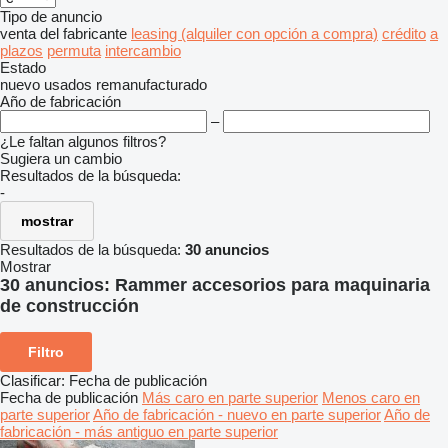
Tipo de anuncio
venta
del fabricante
leasing (alquiler con opción a compra)
crédito
a
plazos
permuta
intercambio
Estado
nuevo
usados
remanufacturado
Año de fabricación
–
¿Le faltan algunos filtros?
Sugiera un cambio
Resultados de la búsqueda:
-
mostrar
Resultados de la búsqueda:
30 anuncios
Mostrar
30 anuncios:
Rammer accesorios para maquinaria
de construcción
Filtro
Clasificar
:
Fecha de publicación
Fecha de publicación
Más caro en parte superior
Menos caro en
parte superior
Año de fabricación - nuevo en parte superior
Año de
fabricación - más antiguo en parte superior