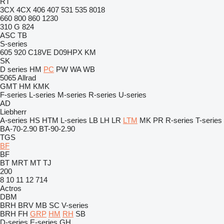
RT
3CX
4CX
406
407
531
535
8018
660
800
860
1230
310 G
824
ASC
TB
S-series
605
920
C18VE
D09HPX
KM
SK
D series
HM
PC
PW
WA
WB
5065
Allrad
GMT
HM
KMK
F-series
L-series
M-series
R-series
U-series
AD
Liebherr
A-series
HS
HTM
L-series
LB
LH
LR
LTM
MK
PR
R-series
T-series
BA-70-2.90
BT-90-2.90
TGS
BF
BF
BT
MRT
MT
TJ
200
8
10
11
12
714
Actros
DBM
BRH
BRV
MB
SC
V-series
BRH
FH
GRP
HM
RH
SB
D-series
E-series
GH