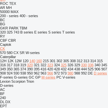
ROC
TEX
AR
MH
50000 MAX
200 - series
400 - series
BC
BG
GKR
PARK
TBM
320
325
743
B series
E series
S series
T series
RY
CBF
CBR
Captok
CK
570
580
CX
SR
W-series
Caterpillar
12H
12K
12M
120
140
160
215
301
302
305
308
312
313
314
315
316
317
318
319
320
321
322
323
324
325
326
329
330
336
340
345
349
350
365
374
390
395
416
420
428
432
434
438
444
525
906
907
908
924
930
938
950
962
963
966
972
973
980
988
992
DE
D series
F-series
G-series
GC
GP
M-series
PC
V-series
Lexion
Scorpion
Trion
D-series
AC
BF
240
DL
DX
EPT