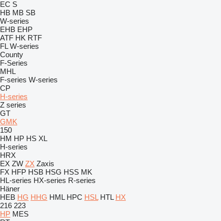
EC
S
HB
MB
SB
W-series
EHB
EHP
ATF
HK
RTF
FL
W-series
County
F-Series
MHL
F-series
W-series
CP
H-series
Z series
GT
GMK
150
HM
HP
HS
XL
H-series
HRX
EX
ZW
ZX
Zaxis
FX
HFP
HSB
HSG
HSS
MK
HL-series
HX-series
R-series
Häner
HEB
HG
HHG
HML
HPC
HSL
HTL
HX
216
223
HP
MES