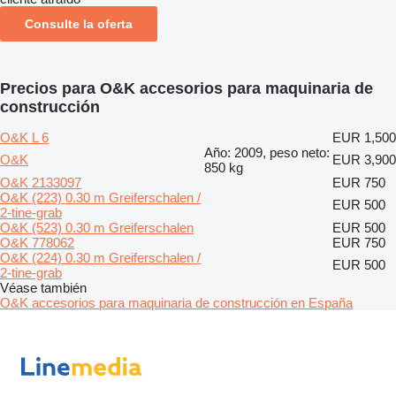
Consulte la oferta
Precios para O&K accesorios para maquinaria de
construcción
O&K L 6
EUR 1,500
Año: 2009, peso neto:
O&K
EUR 3,900
850 kg
O&K 2133097
EUR 750
O&K (223) 0.30 m Greiferschalen /
EUR 500
2-tine-grab
O&K (523) 0.30 m Greiferschalen
EUR 500
O&K 778062
EUR 750
O&K (224) 0.30 m Greiferschalen /
EUR 500
2-tine-grab
Véase también
O&K accesorios para maquinaria de construcción en España