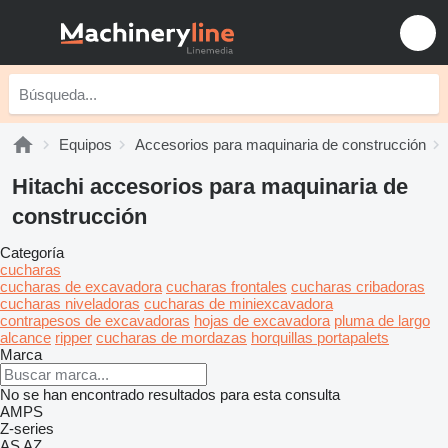
Equipos
Accesorios para maquinaria de construcción
Hitachi accesorios para maquinaria de
construcción
Categoría
cucharas
cucharas de excavadora
cucharas frontales
cucharas cribadoras
cucharas niveladoras
cucharas de miniexcavadora
contrapesos de excavadoras
hojas de excavadora
pluma de largo
alcance
ripper
cucharas de mordazas
horquillas portapalets
Marca
No se han encontrado resultados para esta consulta
AMPS
Z-series
AS
AZ