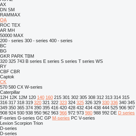
AX
DN
SM
RAMMAX
QA
ROC
TEX
AR
MH
50000 MAX
200 - series
300 - series
400 - series
BC
BG
GKR
PARK
TBM
320
325
743
B series
E series
S series
T series
WS
RY
CBF
CBR
Captok
CK
570
580
CX
W-series
Caterpillar
12H
12K
12M
120
140
160
215
301
302
305
308
312
313
314
315
316
317
318
319
320
321
322
323
324
325
326
329
330
336
340
345
349
350
365
374
390
395
416
420
428
432
434
438
444
525
906
907
908
924
930
938
950
962
963
966
972
973
980
988
992
DE
D series
F-series
G-series
GC
GP
M-series
PC
V-series
Lexion
Scorpion
Trion
D-series
D-series