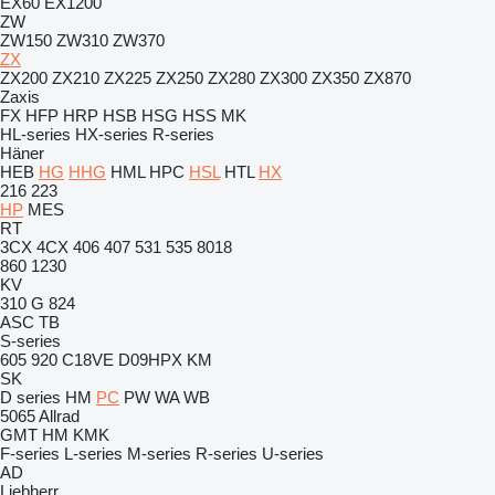
EX60
EX1200
ZW
ZW150
ZW310
ZW370
ZX
ZX200
ZX210
ZX225
ZX250
ZX280
ZX300
ZX350
ZX870
Zaxis
FX
HFP
HRP
HSB
HSG
HSS
MK
HL-series
HX-series
R-series
Häner
HEB
HG
HHG
HML
HPC
HSL
HTL
HX
216
223
HP
MES
RT
3CX
4CX
406
407
531
535
8018
860
1230
KV
310 G
824
ASC
TB
S-series
605
920
C18VE
D09HPX
KM
SK
D series
HM
PC
PW
WA
WB
5065
Allrad
GMT
HM
KMK
F-series
L-series
M-series
R-series
U-series
AD
Liebherr